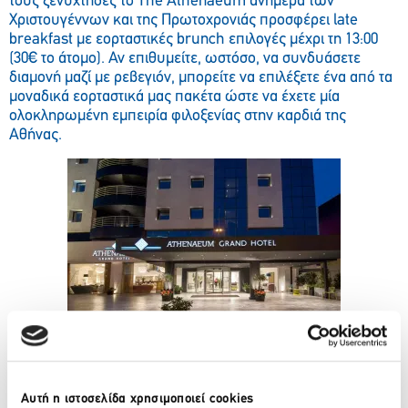
τους ξενύχτηδες το The Athenaeum ανήμερα των
Χριστουγέννων και της Πρωτοχρονιάς προσφέρει late
breakfast με εορταστικές brunch επιλογές μέχρι τη 13:00
(30€ το άτομο). Αν επιθυμείτε, ωστόσο, να συνδυάσετε
διαμονή μαζί με ρεβεγιόν, μπορείτε να επιλέξετε ένα από τα
μοναδικά εορταστικά μας πακέτα ώστε να έχετε μία
ολοκληρωμένη εμπειρία φιλοξενίας στην καρδιά της
Αθήνας.
Για περισσότερες πληροφορίες επισκεφτείτε το
www.theathenaeum.com.gr
Αυτή η ιστοσελίδα χρησιμοποιεί cookies
The
Athenaeum
Luxury
Hotel