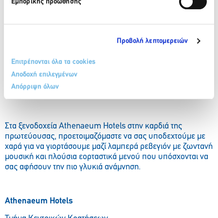
Εμπορικής προώθησης
προηγούμενο βράδυ και θέλουν να ξεκινήσουν πιο αργά
την ημέρα τους (20€ το άτομο). Μοναδικά πακέτα που
συνδυάζουν διαμονή μαζί με ρεβεγιόν θα σας ξεκουράσουν
και θα σας προσφέρουν την θαλπωρή που αναζητάτε την
Προβολή λεπτομερειών
περίοδο των γιορτών.
Για περισσότερες πληροφορίες επισκεφτείτε το
Επιτρέπονται όλα τα cookies
www.athenaeumgrand.com.gr
Αποδοχή επιλεγμένων
Athenaeum
Grand
Hotel
Απόρριψη όλων
Λεωφόρος Συγγρού 142
Στα ξενοδοχεία Athenaeum Hotels στην καρδιά της
πρωτεύουσας, προετοιμαζόμαστε να σας υποδεχτούμε με
χαρά για να γιορτάσουμε μαζί λαμπερά ρεβεγιόν με ζωντανή
μουσική και πλούσια εορταστικά μενού που υπόσχονται να
σας αφήσουν την πιο γλυκιά ανάμνηση.
Athenaeum
Hotels