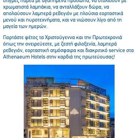
στιγμές παρέα με αγαπημένα πρόσωπα, να στολίσουν με
χρωματιστά λαμπάκια, να ανταλλάξουν δώρα, να
απολαύσουν λαμπερά ρεβεγιόν με πλούσια εορταστικά
μενού και πυροτεχνήματα, και να νιώσουν λίγο από τη
μαγεία των ημερών.
Γιορτάστε φέτος τα Χριστούγεννα και την Πρωτοχρονιά
όπως την ονειρεύεστε, με ζεστή φιλοξενία, λαμπερά
ρεβεγιόν, εορταστική ατμόσφαιρα και διακριτικό service στα
Athenaeum Hotels στην καρδιά της πρωτεύουσας!