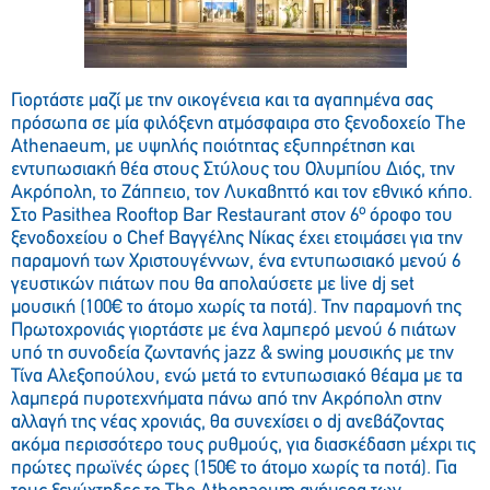
Γιορτάστε μαζί με την οικογένεια και τα αγαπημένα σας
πρόσωπα σε μία φιλόξενη ατμόσφαιρα στο ξενοδοχείο The
Athenaeum, με υψηλής ποιότητας εξυπηρέτηση και
εντυπωσιακή θέα στους Στύλους του Ολυμπίου Διός, την
Ακρόπολη, το Ζάππειο, τον Λυκαβηττό και τον εθνικό κήπο.
ο
Στο Pasithea Rooftop Bar Restaurant στον 6
όροφο του
ξενοδοχείου ο Chef Βαγγέλης Νίκας έχει ετοιμάσει για την
παραμονή των Χριστουγέννων, ένα εντυπωσιακό μενού 6
γευστικών πιάτων που θα απολαύσετε με live dj set
μουσική (100€ το άτομο χωρίς τα ποτά). Την παραμονή της
Πρωτοχρονιάς γιορτάστε με ένα λαμπερό μενού 6 πιάτων
υπό τη συνοδεία ζωντανής jazz & swing μουσικής με την
Τίνα Αλεξοπούλου, ενώ μετά το εντυπωσιακό θέαμα με τα
λαμπερά πυροτεχνήματα πάνω από την Ακρόπολη στην
αλλαγή της νέας χρονιάς, θα συνεχίσει o dj ανεβάζοντας
ακόμα περισσότερο τους ρυθμούς, για διασκέδαση μέχρι τις
πρώτες πρωϊνές ώρες (150€ το άτομο χωρίς τα ποτά). Για