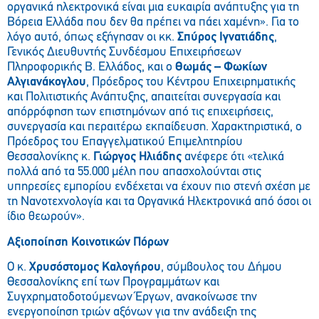
οργανικά ηλεκτρονικά είναι μια ευκαιρία ανάπτυξης για τη
Βόρεια Ελλάδα που δεν θα πρέπει να πάει χαμένη». Για το
λόγο αυτό, όπως εξήγησαν οι κκ.
Σπύρος Ιγνατιάδης
,
Γενικός Διευθυντής Συνδέσμου Επιχειρήσεων
Πληροφορικής Β. Ελλάδος, και ο
Θωμάς – Φωκίων
Αλγιανάκογλου
, Πρόεδρος του Κέντρου Επιχειρηματικής
και Πολιτιστικής Ανάπτυξης, απαιτείται συνεργασία και
απόρρόφηση των επιστημόνων από τις επιχειρήσεις,
συνεργασία και περαιτέρω εκπαίδευση. Χαρακτηριστικά, ο
Πρόεδρος του Επαγγελματικού Επιμελητηρίου
Θεσσαλονίκης κ.
Γιώργος Ηλιάδης
ανέφερε ότι «τελικά
πολλά από τα 55.000 μέλη που απασχολούνται στις
υπηρεσίες εμπορίου ενδέχεται να έχουν πιο στενή σχέση με
τη Νανοτεχνολογία και τα Οργανικά Ηλεκτρονικά από όσοι οι
ίδιο θεωρούν».
Αξιοποίηση Κοινοτικών Πόρων
Ο κ.
Χρυσόστομος Καλογήρου
, σύμβουλος του Δήμου
Θεσσαλονίκης επί των Προγραμμάτων και
Συγχρηματοδοτούμενων Έργων, ανακοίνωσε την
ενεργοποίηση τριών αξόνων για την ανάδειξη της