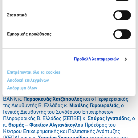
Στατιστικά
Εμπορικής προώθησης
Στη συνάντηση εργασίας που διοργάνωσε ο Πρόεδρος της
Οργανωτικής Επιτροπής του Nanotexnology 2012 καθ.
Στέργιος Λογοθετίδης
συμμετείχαν: ο Αντιπρόεδρος
Προβολή λεπτομερειών
Διοικούσας Επιτροπής του Διεθνούς Πανεπιστημίου
Ελλάδας (ΔΙΠΑΕ) καθ.
Νικόλαος Μουσσιόπουλος
, ο
Επιτρέπονται όλα τα cookies
κοσμήτωρ της Σχολής Θετικών Επιστημών ΑΠΘ καθ.
Σπύρος Παυλίδης
, ο Πρόεδρος του Ελληνοβουλγαρικού
Αποδοχή επιλεγμένων
Επιμελητηρίου – Παραρτήματος Β. Ελλάδας κ.
Χρήστος
Απόρριψη όλων
Καζαντζής
, ο Διευθυντής Δικτύου Β. Ελλάδας της ATTICA
BANK κ.
Παρασκευάς Χατζόπουλος
και ο Περιφερειακός
της Διευθυντής Β. Ελλάδας κ.
Μιχάλης Γαρουφαλιάς
, ο
Γενικός Διευθυντής του Συνδέσμου Επιχειρήσεων
Πληροφορικής Β. Ελλάδος (ΣΕΠΒΕ) κ.
Σπύρος Ιγνατιάδης
, o
κ.
Θωμάς – Φωκίων Αλγιανάκογλου
Πρόεδρος του
Κέντρου Επιχειρηματικής και Πολιτιστικής Ανάπτυξης