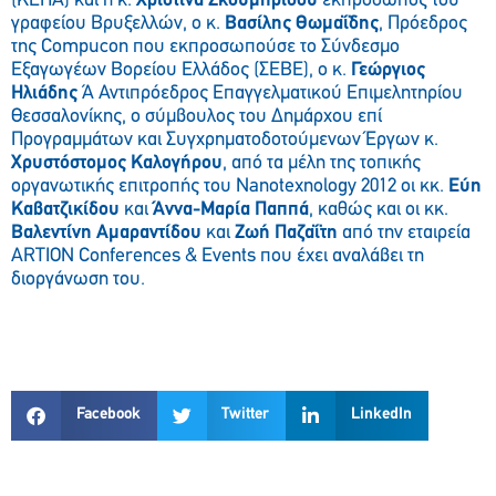
(ΚΕΠΑ) και η κ.
Χριστίνα Σκουμπρίδου
εκπρόσωπος του
γραφείου Βρυξελλών, ο κ.
Βασίλης Θωμαΐδης
, Πρόεδρος
της Compucon που εκπροσωπούσε το Σύνδεσμο
Εξαγωγέων Βορείου Ελλάδος (ΣΕΒΕ), ο κ.
Γεώργιος
Ηλιάδης
Ά Αντιπρόεδρος Επαγγελματικού Επιμελητηρίου
Θεσσαλονίκης, ο σύμβουλος του Δημάρχου επί
Προγραμμάτων και Συγχρηματοδοτούμενων Έργων κ.
Χρυστόστομος Καλογήρου
, από τα μέλη της τοπικής
οργανωτικής επιτροπής του Nanotexnology 2012 οι κκ.
Εύη
Καβατζικίδου
και
Άννα-Μαρία Παππά
, καθώς και οι κκ.
Βαλεντίνη Αμαραντίδου
και
Ζωή Παζαΐτη
από την εταιρεία
ARTION Conferences & Events που έχει αναλάβει τη
διοργάνωση του.
Facebook
Twitter
LinkedIn