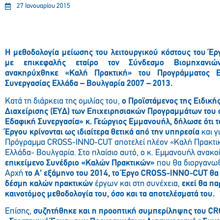
27 Ιανουαρίου 2015
Η μεθοδολογία μείωσης του λειτουργικού κόστους του 
με επικεφαλής εταίρο τον Σύνδεσμο Βιομηχανιώ
ανακηρύχθηκε «Καλή Πρακτική» του Προγράμματος 
Συνεργασίας Ελλάδα – Βουλγαρία 2007 – 2013.
Κατά τη διάρκεια της ομιλίας του,
ο Προϊστάμενος της Ειδική
Διαχείρισης (ΕΥΔ) των Επιχειρησιακών Προγραμμάτων του
Εδαφική Συνεργασία» κ. Γεώργιος Εμμανουήλ, δήλωσε ότι τ
Έργου κρίνονται ως ιδιαίτερα θετικά από την υπηρεσία
και γ
Πρόγραμμα CROSS-INNO-CUT αποτελεί πλέον «Καλή Πρακτικ
Ελλάδα- Βουλγαρία. Στο πλαίσιο αυτό, ο κ. Εμμανουήλ ανακο
επικείμενο Συνέδριο «Καλών Πρακτικών»
που θα διοργανωθε
Αρχή
το Α’ εξάμηνο του 2014, το Έργο CROSS-INNO-CUT θα
δέσμη καλών πρακτικών
έργων και στη συνέχεια,
εκεί θα π
καινοτόμος μεθοδολογία του, όσο και τα αποτελέσματά του.
Επίσης,
συζητήθηκε και η προοπτική συμπερίληψης του C