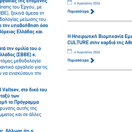
ργασίας της επόμενης
6 Αυγούστου 2026
οίησης του Έργου, με
Περισσότερα
ΒΕ), ξεκινά άμεσα τη
οδολογίας μείωσης του
ο την υποβοήθηση όσο
Βόρειας Ελλάδας και
Η Ηπειρωτική Βιομηχανία Εμ
CULTURE στην καρδιά της Αθ
τά την ομιλία του ο
6 Αυγούστου 2026
λλάδος (ΣΒΒΕ) κ.
οτόμος μεθοδολογία
Περισσότερα
ντικό εργαλείο για τις
ν να ενισχύσουν την
 Valtsev, στο δικό του
εταξύ των
ορμή το Πρόγραμμα
ύρυνσης αυτής της
μματος και σε άλλες
ς, δήλωσε ότι η