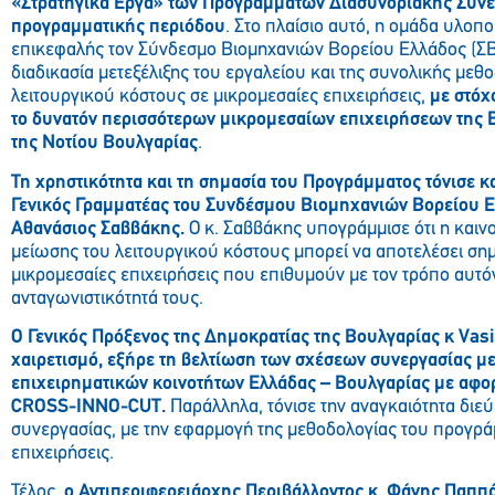
«Στρατηγικά Έργα» των Προγραμμάτων Διασυνοριακής Συνε
προγραμματικής περιόδου
. Στο πλαίσιο αυτό, η ομάδα υλοπ
επικεφαλής τον Σύνδεσμο Βιομηχανιών Βορείου Ελλάδος (ΣΒ
διαδικασία μετεξέλιξης του εργαλείου και της συνολικής μεθ
λειτουργικού κόστους σε μικρομεσαίες επιχειρήσεις,
με στόχ
το δυνατόν περισσότερων μικρομεσαίων επιχειρήσεων της 
της Νοτίου Βουλγαρίας
.
Τη χρηστικότητα και τη σημασία του Προγράμματος τόνισε κα
Γενικός Γραμματέας του Συνδέσμου Βιομηχανιών Βορείου Ε
Αθανάσιος Σαββάκης.
Ο κ. Σαββάκης υπογράμμισε ότι η καιν
μείωσης του λειτουργικού κόστους μπορεί να αποτελέσει σημα
μικρομεσαίες επιχειρήσεις που επιθυμούν με τον τρόπο αυτό
ανταγωνιστικότητά τους.
Ο Γενικός Πρόξενος της Δημοκρατίας της Βουλγαρίας κ Vasil
χαιρετισμό, εξήρε τη βελτίωση των σχέσεων συνεργασίας μ
επιχειρηματικών κοινοτήτων Ελλάδας – Βουλγαρίας με αφ
CROSS-INNO-CUT.
Παράλληλα, τόνισε την αναγκαιότητα διε
συνεργασίας, με την εφαρμογή της μεθοδολογίας του προγρά
επιχειρήσεις.
Τέλος,
ο Αντιπεριφερειάρχης Περιβάλλοντος κ. Φάνης Παππά