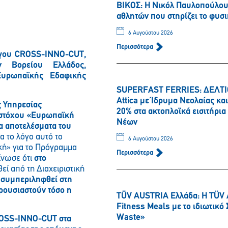
ΒΙΚΟΣ: Η Νικόλ Παυλοπούλου 
αθλητών που στηρίζει το φυσι
6 Αυγούστου 2026
Περισσότερα
Έργου CROSS-INNO-CUT,
ν Βορείου Ελλάδος,
Ευρωπαϊκής Εδαφικής
SUPERFAST FERRIES: ΔΕΛΤΙΟ
Attica με Ίδρυμα Νεολαίας κ
ς Υπηρεσίας
20% στα ακτοπλοϊκά εισιτήρι
 στόχου «Ευρωπαϊκή
Νέων
α αποτελέσματα του
ια το λόγο αυτό το
6 Αυγούστου 2026
ή» για το Πρόγραμμα
Περισσότερα
ίνωσε ότι
στο
ί από τη Διαχειριστική
 συμπεριληφθεί στη
αρουσιαστούν τόσο η
TÜV AUSTRIA Ελλάδα: Η TÜV 
Παρακαλώ περιμένετε…
Fitness Meals με το ιδιωτικ
Waste»
ROSS-INNO-CUT στα