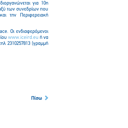
διοργανώνεται για 10η
ταξύ των συνεδρίων που
 και την Περιφερειακή
ace. Οι ενδιαφερόμενοι
ρίου
www
.
iceird
.
eu
ή να
τηλ 2310257813 (γραμμή
Πίσω