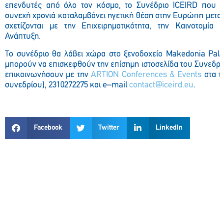
επενδυτές από όλο τον κόσμο, το Συνέδριο ICEIRD που 
συνεχή χρονιά καταλαμβάνει ηγετική θέση στην Ευρώπη με
σχετίζονται με τηv Επιχειρηματικότητα, την Καινοτομία
Ανάπτυξη.
Το συνέδριο θα λάβει χώρα στο ξενοδοχείο Makedonia Pal
μπορούν να επισκεφθούν την επίσημη ιστοσελίδα του Συνεδ
επικοινωνήσουν με την
ARTION Conferences & Events
στα 
συνεδρίου), 2310272275 και
e
–
mail
contact
@
iceird
.
eu
.
Facebook
Twitter
LinkedIn