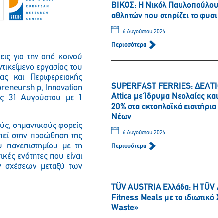
ΒΙΚΟΣ: Η Νικόλ Παυλοπούλου 
αθλητών που στηρίζει το φυσι
6 Αυγούστου 2026
Περισσότερα
εις για την από κοινού
ντικείμενο εργασίας του
ίας και Περιφερειακής
SUPERFAST FERRIES: ΔΕΛΤΙΟ
preneurship, Innovation
Attica με Ίδρυμα Νεολαίας κ
ις 31 Αυγούστου με 1
20% στα ακτοπλοϊκά εισιτήρι
Νέων
ύς, σημαντικούς φορείς
6 Αυγούστου 2026
οπεί στην προώθηση της
υ πανεπιστημίου με τη
Περισσότερα
ικές ενότητες που είναι
ν σχέσεων μεταξύ των
TÜV AUSTRIA Ελλάδα: Η TÜV 
Fitness Meals με το ιδιωτικ
Waste»
Παρακαλώ περιμένετε…