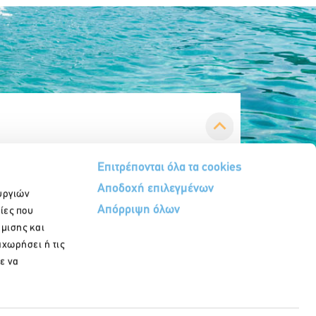
Επιτρέπονται όλα τα cookies
Αποδοχή επιλεγμένων
υργιών
Απόρριψη όλων
ίες που
ήμισης και
αχωρήσει ή τις
Εγγραφή στο newsletter
ε να