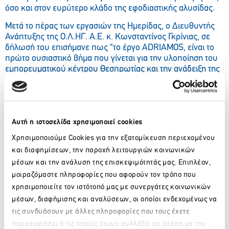
όσο και στον ευρύτερο κλάδο της εφοδιαστικής αλυσίδας.
Μετά το πέρας των εργασιών της Ημερίδας, ο Διευθυντής
Ανάπτυξης της Ο.Λ.ΗΓ. Α.Ε. κ. Κωνσταντίνος Γκρίνιας, σε
δήλωσή του επισήμανε πως “το έργο ADRIAMOS, είναι το
πρώτο ουσιαστικό βήμα που γίνεται για την υλοποίηση του
εμπορευματικού κέντρου Θεσπρωτίας και την ανάδειξη της
περιοχής ως κόμβου διαμετακομιστικού εμπορίου.”
Ο Πρόεδρος και Διευθύνων Σύμβουλος της Ο.Λ.ΗΓ. Α.Ε. κ.
Κωνσταντίνος Τζοβάρας δεν παρέλειψε να ευχαριστήσει
τους συμμετέχοντες και τους ομιλητές για την ενεργό
Αυτή η ιστοσελίδα χρησιμοποιεί cookies
συμμετοχή τους, ενώ σημείωσε πως με την ημερίδα αυτή
Χρησιμοποιούμε Cookies για την εξατομίκευση περιεχομένου
“έχει ανοίξει ένας ουσιαστικός κύκλος συζητήσεων για το
και διαφημίσεων, την παροχή λειτουργιών κοινωνικών
εμπορευματικό κέντρο Θεσπρωτίας και τον αναπτυξιακό
ρόλο που αυτό θα διαδραματίσει στην περιοχή”.
μέσων και την ανάλυση της επισκεψιμότητάς μας. Επιπλέον,
μοιραζόμαστε πληροφορίες που αφορούν τον τρόπο που
Η Ημερίδα διεξήχθη στο πλαίσιο του Προγράμματος
χρησιμοποιείτε τον ιστότοπό μας με συνεργάτες κοινωνικών
ADRIAMOS (Adriatic Motorways of the Sea), με
μέσων, διαφήμισης και αναλύσεων, οι οποίοι ενδεχομένως να
συγχρηματοδότηση 50% από την Ευρωπαϊκή Επιτροπή –
Διευρωπαϊκά Δίκτυα Μεταφορών (TEN-T) και 50% από
τις συνδυάσουν με άλλες πληροφορίες που τους έχετε
εθνικούς πόρους.
παραχωρήσει ή τις οποίες έχουν συλλέξει σε σχέση με την