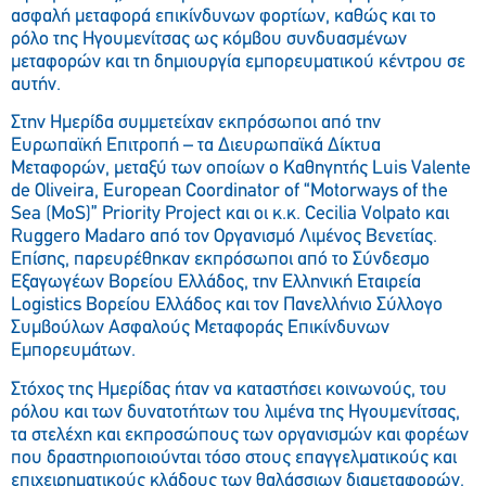
ασφαλή μεταφορά επικίνδυνων φορτίων, καθώς και το
ρόλο της Ηγουμενίτσας ως κόμβου συνδυασμένων
μεταφορών και τη δημιουργία εμπορευματικού κέντρου σε
αυτήν.
Στην Ημερίδα συμμετείχαν εκπρόσωποι από την
Ευρωπαϊκή Επιτροπή – τα Διευρωπαϊκά Δίκτυα
Μεταφορών, μεταξύ των οποίων ο Καθηγητής Luis Valente
de Oliveira, European Coordinator of “Motorways of the
Sea (MoS)” Priority Project και οι κ.κ. Cecilia Volpato και
Ruggero Madaro από τον Οργανισμό Λιμένος Βενετίας.
Επίσης, παρευρέθηκαν εκπρόσωποι από το Σύνδεσμο
Εξαγωγέων Βορείου Ελλάδος, την Ελληνική Εταιρεία
Logistics Βορείου Ελλάδος και τον Πανελλήνιο Σύλλογο
Συμβούλων Ασφαλούς Μεταφοράς Επικίνδυνων
Εμπορευμάτων.
Στόχος της Ημερίδας ήταν να καταστήσει κοινωνούς, του
ρόλου και των δυνατοτήτων του λιμένα της Ηγουμενίτσας,
τα στελέχη και εκπροσώπους των οργανισμών και φορέων
που δραστηριοποιούνται τόσο στους επαγγελματικούς και
επιχειρηματικούς κλάδους των θαλάσσιων διαμεταφορών,