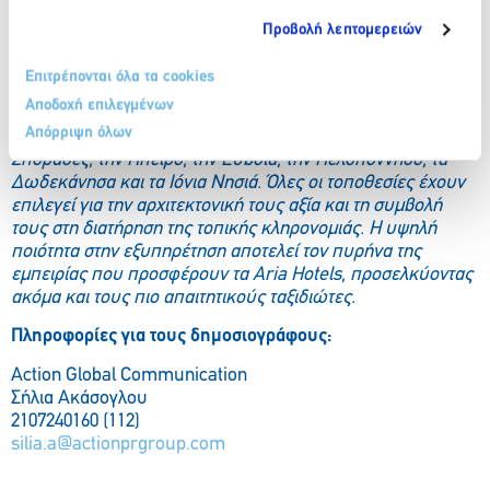
Τα Aria Hotels, η θυγατρική εταιρία του Ομίλου Libra Group
Προβολή λεπτομερειών
με ελληνική καταγωγή, διαθέτει πλήθος boutique
ξενοδοχείων και ανεξάρτητων κατοικιών σε ξεχωριστούς
Επιτρέπονται όλα τα cookies
προορισμούς με μοναδική φυσική ομορφιά σε όλη την
Αποδοχή επιλεγμένων
Ελλάδα. Το χαρτοφυλάκιο των Aria Hotels, περιλαμβάνει
Απόρριψη όλων
ξενοδοχεία στην Αθήνα, την Κρήτη, τις Κυκλάδες, τις
Σποράδες, την Ήπειρο, την Εύβοια, την Πελοπόννησο, τα
Δωδεκάνησα και τα Ιόνια Νησιά. Όλες οι τοποθεσίες έχουν
επιλεγεί για την αρχιτεκτονική τους αξία και τη συμβολή
τους στη διατήρηση της τοπικής κληρονομιάς. Η υψηλή
ποιότητα στην εξυπηρέτηση αποτελεί τον πυρήνα της
εμπειρίας που προσφέρουν τα Aria Hotels, προσελκύοντας
ακόμα και τους πιο απαιτητικούς ταξιδιώτες.
Πληροφορίες για τους δημοσιογράφους:
Action Global Communication
Σήλια Ακάσογλου
2107240160 (112)
silia.a@actionprgroup.com