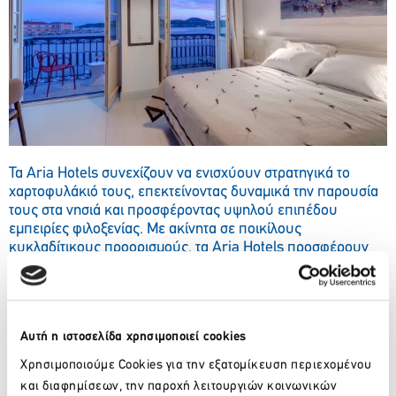
Τα Aria Hotels συνεχίζουν να ενισχύουν στρατηγικά το
χαρτοφυλάκιό τους, επεκτείνοντας δυναμικά την παρουσία
τους στα νησιά και προσφέροντας υψηλού επιπέδου
εμπειρίες φιλοξενίας. Με ακίνητα σε ποικίλους
κυκλαδίτικους προορισμούς, τα Aria Hotels προσφέρουν
ανεπανάληπτες εμπειρίες φιλοξενίας που ικανοποιούν
πλήρως τις ανάγκες του ταξιδιώτη. Με ξενοδοχεία στην
Αθήνα, την Κρήτη, τις Σποράδες, την Ήπειρο, την Εύβοια,
την Πελοπόννησο, τα Δωδεκάνησα και τα Ιόνια Νησιά, η
Αυτή η ιστοσελίδα χρησιμοποιεί cookies
επέκτασή τους στην περιοχή αυτή αποτελεί σημαντικό βήμα
προς τη διατήρηση της εξαιρετικής φιλοξενίας τους.
Χρησιμοποιούμε Cookies για την εξατομίκευση περιεχομένου
και διαφημίσεων, την παροχή λειτουργιών κοινωνικών