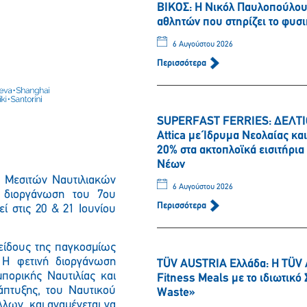
ΒΙΚΟΣ: Η Νικόλ Παυλοπούλου 
αθλητών που στηρίζει το φυσι
6 Αυγούστου 2026
Περισσότερα
SUPERFAST FERRIES: ΔΕΛΤΙΟ
Attica με Ίδρυμα Νεολαίας κ
20% στα ακτοπλοϊκά εισιτήρι
Νέων
 Μεσιτών Ναυτιλιακών
6 Αυγούστου 2026
 διοργάνωση του 7ου
Περισσότερα
ί στις 20 & 21 Ιουνίου
είδους της παγκοσμίως
 Η φετινή διοργάνωση
TÜV AUSTRIA Ελλάδα: Η TÜV 
πορικής Ναυτιλίας και
Fitness Meals με το ιδιωτικ
άπτυξης, του Ναυτικού
Waste»
λων, και αναμένεται να