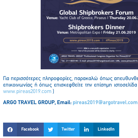
Για περισσότερες πληροφορίες, παρακαλώ όπως απευθυνθεί
επικοινωνίας ή όπως επισκεφθείτε την επίσημη ιστοσε
www.pireas2019.com
)
ARGO TRAVEL GROUP, Email:
pireas2019@argotravel.com
Facebook
Twitter
LinkedIn