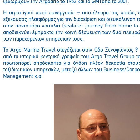
ξεχωρίζουν την Argoαπό το 1952 και το GMTαπό το 2001.
Η στρατηγική αυτή συνεργασία – αποτέλεσμα της οποίας ε
εξέχουσας πλατφόρμας για την διαχείριση και διευκόλυνση 
στην ποντοπόρο ναυτιλία (seafarer journey from home to 
αποδεικνύει έμπρακτα την κοινή δέσμευση των δύο πλευρώ
των παρεχόμενων υπηρεσιών τους.
Το Argo Marine Travel στεγάζεται στην Οδό Ξενοφώντος 9 
από τα ιστορικά κεντρικά γραφεία του Argo Travel Group το
πρωτοπορεί απρόσκοπτα για όγδοη πλέον δεκαετία στου
ταξιδιωτικών υπηρεσιών, μεταξύ άλλων του Business/Corpora
Management κ.α.