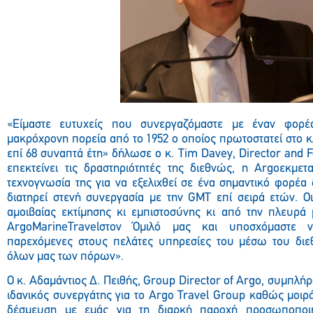
«Είμαστε ευτυχείς που συνεργαζόμαστε με έναν φορέ
μακρόχρονη πορεία από το 1952 ο οποίος πρωτοστατεί στο κ
επί 68 συναπτά έτη» δήλωσε ο κ. Tim Davey, Director and 
επεκτείνει τις δραστηριότητές της διεθνώς, η Argoεκμετ
τεχνογνωσία της για να εξελιχθεί σε ένα σημαντικό φορέα 
διατηρεί στενή συνεργασία με την GMT επί σειρά ετών. Ο
αμοιβαίας εκτίμησης κι εμπιστοσύνης κι από την πλευρά
ArgoMarineTravelστον Όμιλό μας και υποσχόμαστε ν
παρεχόμενες στους πελάτες υπηρεσίες του μέσω του διε
όλων μας των πόρων».
Ο κ. Αδαμάντιος Δ. Πειθής, Group Director of Argo, συμπλήρ
ιδανικός συνεργάτης για το Argo Travel Group καθώς μοιράζε
δέσμευση με εμάς για τη διαρκή παροχή προσωποποιη