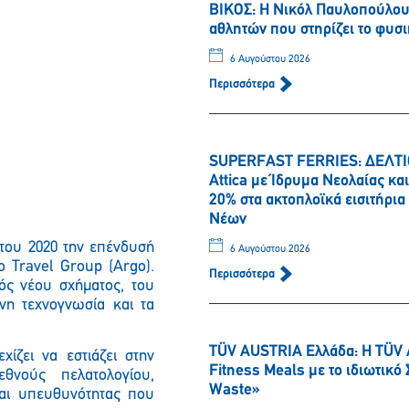
ΒΙΚΟΣ: Η Νικόλ Παυλοπούλου 
αθλητών που στηρίζει το φυσι
6 Αυγούστου 2026
Περισσότερα
SUPERFAST FERRIES: ΔΕΛΤΙΟ
Attica με Ίδρυμα Νεολαίας κ
20% στα ακτοπλοϊκά εισιτήρι
Νέων
 του 2020 την επένδυσή
6 Αυγούστου 2026
 Travel Group (Argo).
Περισσότερα
ός νέου σχήματος, του
νη τεχνογνωσία και τα
TÜV AUSTRIA Ελλάδα: Η TÜV 
ίζει να εστιάζει στην
Fitness Meals με το ιδιωτικ
θνούς πελατολογίου,
Waste»
και υπευθυνότητας που