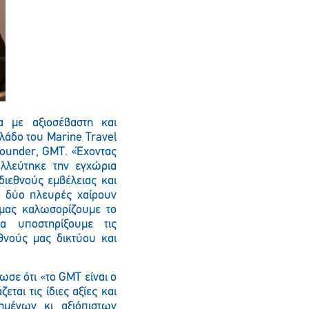
α με αξιοσέβαστη και
λάδο του Marine Travel
Founder, GMT. «Έχοντας
αλλεύτηκε την εγχώρια
διεθνούς εμβέλειας και
ι δύο πλευρές χαίρουν
 μας καλωσορίζουμε το
α υποστηρίξουμε τις
θνούς μας δικτύου και
ωσε ότι «το GMT είναι ο
ται τις ίδιες αξίες και
μένων κι αξιόπιστων