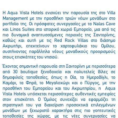
Η Aqua Vista Hotels ενισχύει την παρουσία της στο Villa
Management με την προσθήκη τριών νέων μονάδων στο
portfolio της. Οι πρόσφατες συνεργασίες με τα Nalas Cave
και Linos Suites στο ιστορικό χωριό Εμπορείο, μια από τις
πιο δυναμικά αναπτυσσόμενες περιοχές της Σαντορίνης,
καθώς και αυτή με τις Red Rock Villas στο διάσημο
Ακρωτήρι, επεκτείνουν το χαρτοφυλάκιο του Ομίλου,
συστήνοντας παράλληλα νέους μοναδικούς προορισμούς
στους επισκέπτες του νησιού.
Έχοντας σημαντική παρουσία στη Σαντορίνη με περισσότερα
από 30 boutique ξενοδοχεία και πολυτελείς βίλες σε
δημοφιλείς τοποθεσίες, όπως η Οία, το Ημεροβίγλι, το
Καμάρι, τα Φηρά, το Μεγαλοχώρι και ο Πύργος, με την
προσθήκη του Εμπορείου και του Ακρωτηρίου, η Aqua
Vista Hotels υπόσχεται περισσότερες αυθεντικές εμπειρίες
στον επισκέπτη. Ο Όμιλος συνεχίζει να εφαρμόζει τη
στρατηγική του για διαχείριση προσεκτικά επιλεγμένων
μονάδων με ξεχωριστό χαρακτήρα στις πιο γοητευτικές
τοποθεσίες της χώρας, με τις νέες συνεργασίες να