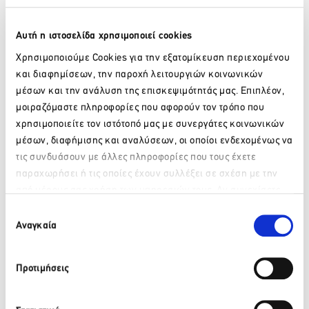
Αυτή η ιστοσελίδα χρησιμοποιεί cookies
Χρησιμοποιούμε Cookies για την εξατομίκευση περιεχομένου
και διαφημίσεων, την παροχή λειτουργιών κοινωνικών
μέσων και την ανάλυση της επισκεψιμότητάς μας. Επιπλέον,
μοιραζόμαστε πληροφορίες που αφορούν τον τρόπο που
χρησιμοποιείτε τον ιστότοπό μας με συνεργάτες κοινωνικών
μέσων, διαφήμισης και αναλύσεων, οι οποίοι ενδεχομένως να
τις συνδυάσουν με άλλες πληροφορίες που τους έχετε
παραχωρήσει ή τις οποίες έχουν συλλέξει σε σχέση με την
από μέρους σας χρήση των υπηρεσιών τους. Αν συνεχίσετε
Παρακαλώ περιμένετε…
Παράλληλα, οι υπόσκαφες Red Rock Villas σε μια ήσυχη
να χρησιμοποιείτε την ιστοσελίδα μας, συναινείτε στη χρήση
Επιλογή
τοποθεσία στο Ακρωτήρι, ξεχωρίζουν για το minimal design
των Cookies μας.
Αναγκαία
συγκατάθεσης
τους που ενσωματώνει αρμονικά τις μοντέρνες τάσεις στη
διακόσμηση με λευκούς και γήινους τόνους και την
παραδοσιακή αρχιτεκτονική. Η ιδιωτική πισίνα και η
Προτιμήσεις
απρόσκοπτη θέα στην Καλντέρα χαρίζουν στον επισκέπτη
μοναδικές στιγμές χαλάρωσης.