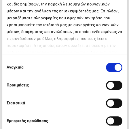
και διαφημίσεων, την παροχή λειτουργιών κοινωνικών
μέσων και την ανάλυση της επισκεψιμότητάς μας. Επιπλέον,
μοιραζόμαστε πληροφορίες που αφορούν τον τρόπο που
χρησιμοποιείτε τον ιστότοπό μας με συνεργάτες κοινωνικών
Facebook
Twitter
LinkedIn
μέσων, διαφήμισης και αναλύσεων, οι οποίοι ενδεχομένως να
τις συνδυάσουν με άλλες πληροφορίες που τους έχετε
παραχωρήσει ή τις οποίες έχουν συλλέξει σε σχέση με την
Πίσω
από μέρους σας χρήση των υπηρεσιών τους. Αν συνεχίσετε
Παρακαλώ περιμένετε…
να χρησιμοποιείτε την ιστοσελίδα μας, συναινείτε στη χρήση
Πρόσφατα νέα
Επιλογή
των Cookies μας.
Αναγκαία
συγκατάθεσης
ΒΙΚΟΣ: Το φυσικό μεταλλικό νερό ΒΙΚΟΣ στο πλευρό της
Προτιμήσεις
αθλήτριας Γεωργίας Δαμασιώτη
6 Αυγούστου 2026
Στατιστικά
Περισσότερα
Εμπορικής προώθησης