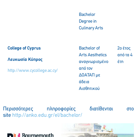
Bachelor
Degree in
Culinary Arts
College of Cyprus
Bachelor of
2o έτος
Arts Aesthetics
από τα 4
Λευκωσία
Κύπρος
αναγνωρισμένο
έτη
από τον
http://www.cycollege.ac.cy/
ΔΟΑΤΑΠ με
άδεια
Αισθητικού
Περισσότερες πληροφορίες διατίθενται στο
site
http://anko.edu.gr/el/bachelor/