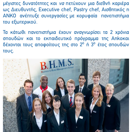
μέγιστες δυνατότητες και
να
πετύχουν μια διεθνή καριέρα
ως Διευθυντής, Executive chef, Pastry chef, Αισθητικός η
ΑΝΚΟ ανέπτυξε συνεργασίες με κορυφαία πανεπιστήμια
του εξωτερικού.
Τα κάτωθι πανεπιστήμια έχουν αναγνωρίσει τα 2 χρόνια
σπουδών και το εκπαιδευτικό πρόγραμμα της Ankoκαι
ο
ο
δέχονται τους αποφοίτους της στο 2
ή 3
έτος σπουδών
τους.