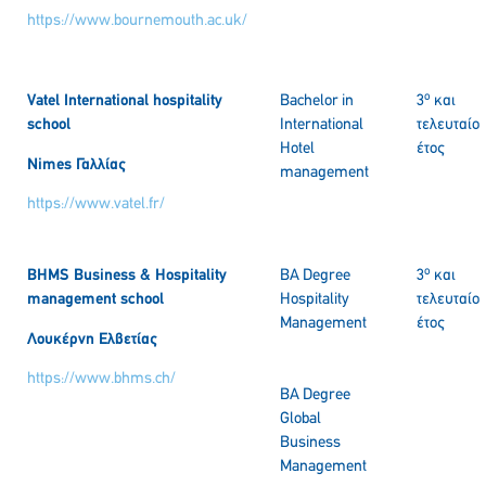
https://www.bournemouth.ac.uk/
ο
Vatel International hospitality
Bachelor in
3
και
school
International
τελευταίο
Hotel
έτος
Nimes Γαλλίας
management
https://www.vatel.fr/
ο
BHMS Business & Hospitality
BA Degree
3
και
management school
Hospitality
τελευταίο
Management
έτος
Λουκέρνη
Ελβετίας
https://www.bhms.ch/
BA Degree
Global
Business
Management