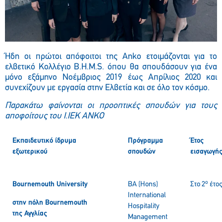
Ήδη οι πρώτοι απόφοιτοι της Anko ετοιμάζονται για το
ελβετικό Κολλέγιο B.H.M.S. όπου θα σπουδάσουν για ένα
μόνο εξάμηνο Νοέμβριος 2019 έως Απρίλιος 2020 και
συνεχίζουν με εργασία στην Ελβετία και σε όλο τον κόσμο.
Παρακάτω φαίνονται οι προοπτικές σπουδών για τους
αποφοίτους του Ι.ΙΕΚ ΑΝΚΟ
Εκπαιδευτικό ίδρυμα
Πρόγραμμα
Έτος
εξωτερικού
σπουδών
εισαγωγή
ο
Bournemouth University
BA (Hons)
Στο 2
έτος
International
στην
πόλη
Bournemouth
Hospitality
της
Αγγλίας
Management