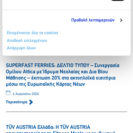
ΒΙΚΟΣ: Η Νικόλ Παυλοπούλου εντάσσεται στην ομάδα
των αθλητών που στηρίζει το φυσικό μεταλλικό νερό
Προβολή λεπτομερειών
ΒΙΚΟΣ.
6 Αυγούστου 2026
Επιτρέπονται όλα τα cookies
Περισσότερα
Αποδοχή επιλεγμένων
Απόρριψη όλων
SUPERFAST FERRIES: ΔΕΛΤΙΟ ΤΥΠΟΥ – Συνεργασία
Ομίλου Attica με Ίδρυμα Νεολαίας και Δια Βίου
Μάθησης – έκπτωση 20% στα ακτοπλοϊκά εισιτήρια
μέσω της Ευρωπαϊκής Κάρτας Νέων
6 Αυγούστου 2026
Περισσότερα
TÜV AUSTRIA Ελλάδα: Η TÜV AUSTRIA