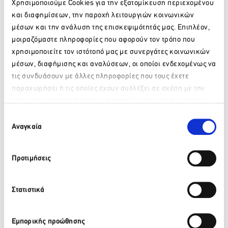
Χρησιμοποιούμε Cookies για την εξατομίκευση περιεχομένου
κοινού-στόχου γύρω από τα περί ελληνικής γαστρονομίας.
και διαφημίσεων, την παροχή λειτουργιών κοινωνικών
μέσων και την ανάλυση της επισκεψιμότητάς μας. Επιπλέον,
μοιραζόμαστε πληροφορίες που αφορούν τον τρόπο που
χρησιμοποιείτε τον ιστότοπό μας με συνεργάτες κοινωνικών
μέσων, διαφήμισης και αναλύσεων, οι οποίοι ενδεχομένως να
Facebook
Twitter
LinkedIn
τις συνδυάσουν με άλλες πληροφορίες που τους έχετε
παραχωρήσει ή τις οποίες έχουν συλλέξει σε σχέση με την
από μέρους σας χρήση των υπηρεσιών τους. Αν συνεχίσετε
Πίσω
Παρακαλώ περιμένετε…
να χρησιμοποιείτε την ιστοσελίδα μας, συναινείτε στη χρήση
Επιλογή
Πρόσφατα νέα
των Cookies μας.
Αναγκαία
συγκατάθεσης
Προτιμήσεις
ΒΙΚΟΣ: Το φυσικό μεταλλικό νερό ΒΙΚΟΣ στο πλευρό της
αθλήτριας Γεωργίας Δαμασιώτη
6 Αυγούστου 2026
Στατιστικά
Περισσότερα
Εμπορικής προώθησης