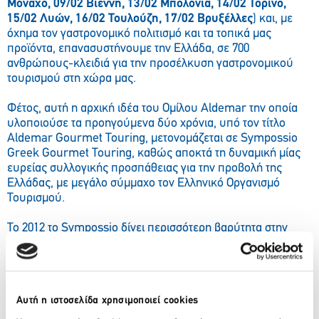
Μόναχο, 09/02 Βιέννη, 13/02 Μπολόνια, 14/02 Τορίνο,
15/02 Λυών, 16/02 Τουλούζη, 17/02 Βρυξέλλες
) και, με
όχημα τον γαστρονομικό πολιτισμό και τα τοπικά μας
προϊόντα, επανασυστήνουμε την Ελλάδα, σε 700
ανθρώπους-κλειδιά για την προσέλκυση γαστρονομικού
τουρισμού στη χώρα μας.
Φέτος, αυτή η αρχική ιδέα του Ομίλου Aldemar την οποία
υλοποιούσε τα προηγούμενα δύο χρόνια, υπό τον τίτλο
Aldemar Gourmet Touring, μετονομάζεται σε Sympossio
Greek Gourmet Touring, καθώς αποκτά τη δυναμική μίας
ευρείας συλλογικής προσπάθειας για την προβολή της
Ελλάδας, με μεγάλο σύμμαχο τον Ελληνικό Οργανισμό
Τουρισμού.
Το 2012 το Sympossio δίνει περισσότερη βαρύτητα στην
ιστορικότητα της σύγχρονης ελληνικής γαστρονομίας με
αναφορές στην αρχαιότητα και το βυζάντιο, μέσα από υλικά
και συνταγές. Με τη συμβολή ιστορικών διατροφής και
γαστρονόμων το ταξίδι περιβάλλεται από μία προσπάθεια
Αυτή η ιστοσελίδα χρησιμοποιεί cookies
ενημέρωσης (μέσω της έντυπης έκδοσης, της ιστοσελίδας
www.sympossio.gr και των social media) ενός διεθνούς