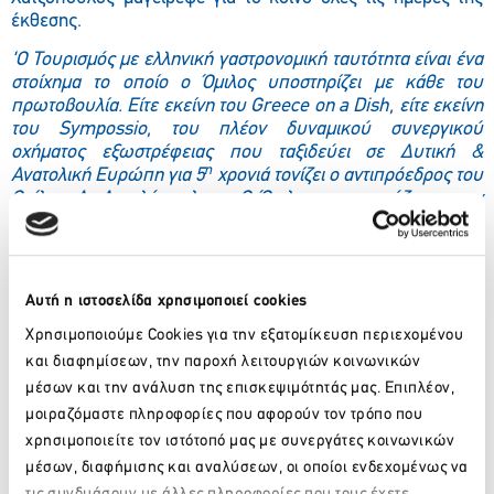
έκθεσης.
‘Ο Τουρισμός με ελληνική γαστρονομική ταυτότητα είναι ένα
στοίχημα το οποίο ο Όμιλος υποστηρίζει με κάθε του
πρωτοβουλία. Είτε εκείνη του
Greece
on
a
Dish
, είτε εκείνη
του
Sympossio
, του πλέον δυναμικού συνεργικού
οχήματος εξωστρέφειας που ταξιδεύει σε Δυτική &
η
Ανατολική Ευρώπη για 5
χρονιά τονίζει ο αντιπρόεδρος του
Ομίλου Α. Αγγελόπουλος . Ο Όμιλος , εγκαινιάζει με την
έκθεση Vakantiebeurs μία σειρά εξωστρεφών και
συνεργικών πρωτοβουλιών για το 2014 με το βλέμμα
στραμμένο στην Ελλάδα και στον πλούτο των δυνατοτήτων
της. Ευχαριστούμε και συγχαίρουμε
τον ΕΟΤ
, για την
Αυτή η ιστοσελίδα χρησιμοποιεί cookies
εξωστρέφεια , τη συνεργική φιλοσοφία και θετική εικόνα
Χρησιμοποιούμε Cookies για την εξατομίκευση περιεχομένου
της Ελλάδας την οποία εκπέμπει σε κάθε δημόσια
διοργάνωση στο διεθνές κοινό».
και διαφημίσεων, την παροχή λειτουργιών κοινωνικών
μέσων και την ανάλυση της επισκεψιμότητάς μας. Επιπλέον,
μοιραζόμαστε πληροφορίες που αφορούν τον τρόπο που
χρησιμοποιείτε τον ιστότοπό μας με συνεργάτες κοινωνικών
μέσων, διαφήμισης και αναλύσεων, οι οποίοι ενδεχομένως να