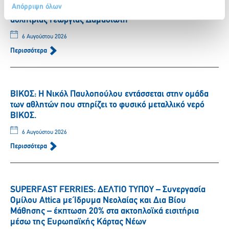
Απόρριψη όλων
ΒΙΚΟΣ: Το φυσικό μεταλλικό νερό ΒΙΚΟΣ στο πλευρό της
αθλήτριας Γεωργίας Δαμασιώτη
6 Αυγούστου 2026
Περισσότερα
ΒΙΚΟΣ: Η Νικόλ Παυλοπούλου εντάσσεται στην ομάδα
των αθλητών που στηρίζει το φυσικό μεταλλικό νερό
ΒΙΚΟΣ.
6 Αυγούστου 2026
Περισσότερα
SUPERFAST FERRIES: ΔΕΛΤΙΟ ΤΥΠΟΥ – Συνεργασία
Ομίλου Attica με Ίδρυμα Νεολαίας και Δια Βίου
Μάθησης – έκπτωση 20% στα ακτοπλοϊκά εισιτήρια
μέσω της Ευρωπαϊκής Κάρτας Νέων