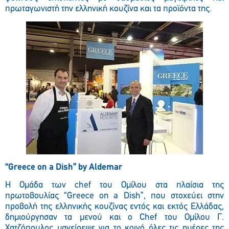
πρωταγωνιστή την ελληνική κουζίνα και τα προϊόντα της.
“Greece on a Dish” by Aldemar
Η Ομάδα των chef του Ομίλου στα πλαίσια της
πρωτοβουλίας “Greece on a Dish”, που στοχεύει στην
προβολή της ελληνικής κουζίνας εντός και εκτός Ελλάδας,
δημιούργησαν τα μενού και ο Chef του Ομίλου Γ.
Χατζόπουλος μαγείρεψε για το κοινό όλες τις ημέρες της