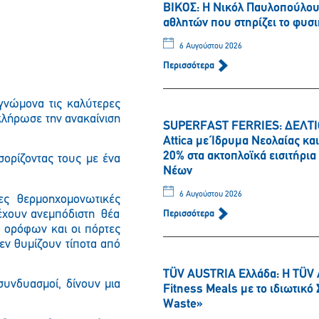
ΒΙΚΟΣ: Η Νικόλ Παυλοπούλου 
αθλητών που στηρίζει το φυσι
6 Αυγούστου 2026
Περισσότερα
γνώμονα τις καλύτερες
κλήρωσε την ανακαίνιση
SUPERFAST FERRIES: ΔΕΛΤΙΟ
Attica με Ίδρυμα Νεολαίας κ
20% στα ακτοπλοϊκά εισιτήρι
σορίζοντας τους με ένα
Νέων
6 Αυγούστου 2026
ες θερμοηχομονωτικές
 έχουν ανεμπόδιστη θέα
Περισσότερα
ν ορόφων και οι πόρτες
εν θυμίζουν τίποτα από
TÜV AUSTRIA Ελλάδα: Η TÜV 
Παρακαλώ περιμένετε…
συνδυασμοί, δίνουν μια
Fitness Meals με το ιδιωτικ
Waste»