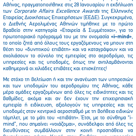
Αθήνας, πραγματοποιήθηκε στις 28 Ιανουαρίου η εκδήλωση
των
Corporate
Affairs
Excellence
Awards
της Ελληνικής
Εταιρείας Διοικήσεως Επιχειρήσεων (ΕΕΔΕ): Συγκεκριμένα,
ο Διεθνής Αερολιμένας Αθηνών τιμήθηκε με το πρώτο
βραβείο στην κατηγορία «Εταιρεία & Συμμέτοχοι», για το
πρωτοποριακό πρόγραμμά του με την ονομασία
«
i
–
mind
»
,
το οποίο ζητά από όλους τους εργαζόμενους να μπουν στη
θέση του «δυνητικού επιβάτη» και να καταγράψουν και να
σχολιάσουν το σύνολο της εμπειρίας στο αεροδρόμιο, τις
υπηρεσίες και τις υποδομές, όπως την αντιλαμβάνονται
καθημερινά οι χιλιάδες επιβάτες και επισκέπτες!
Με στόχο τη βελτίωση ή και την ανανέωση των υπηρεσιών
και των υποδομών του αεροδρομίου της Αθήνας, κάθε
μέρα ομάδες εργαζομένων από όλες τις ειδικότητες και τις
βαθμίδες, ακόμα και αν δεν έχουν την επιχειρησιακή
εμπειρία ή ειδίκευση, αξιολογούν τις υπηρεσίες και τις
υποδομές στον κεντρικό αεροσταθμό με τη βοήθεια ειδικών
τάμπλετ, με το μάτι του «επιβάτη». Έτσι, με το σύνθημα “i-
mind”, που σημαίνει «νοιάζομαι», συνάδελφοι από όλες τις
διευθύνσεις συμβάλλουν στην κοινή προσπάθεια να