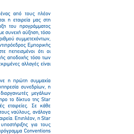
 ένας από τους πλέον
ται η εταιρεία μας στη
Παρακαλώ περιμένετε…
αρξη του προγράμματος
με συνεχή αύξηση, τόσο
ριθμού συμμετεχόντων,
Αντιπρόεδρος Εμπορικής
στε πεπεισμένοι ότι οι
κής αποδοχής τόσο των
ριμένες αλλαγές είναι
γινε η πρώτη συμμαχία
υπηρεσία συνεδρίων, η
ε διοργανωτές μεγάλων
ρο το δίκτυο της Star
ές εταιρείες. Σε κάθε
στους ναύλους, ανάλογα
αιρεία. Επιπλέον, η Star
 υποστήριξης για τους
 πρόγραμμα Conventions