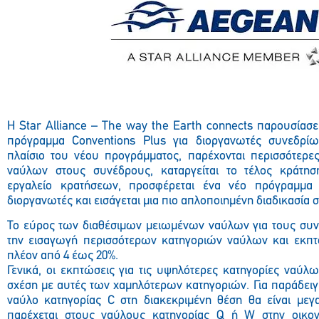
Η Star Alliance – The way the Earth connects παρουσίασε
πρόγραμμα Conventions Plus για διοργανωτές συνεδρίω
πλαίσιο του νέου προγράμματος, παρέχονται περισσότερες
ναύλων στους συνέδρους, καταργείται το τέλος κράτησ
εργαλείο κρατήσεων, προσφέρεται ένα νέο πρόγραμμα 
διοργανωτές και εισάγεται μια πιο απλοποιημένη διαδικασία
Το εύρος των διαθέσιμων μειωμένων ναύλων για τους συνέ
την εισαγωγή περισσότερων κατηγοριών ναύλων και εκπτ
πλέον από 4 έως 20%.
Γενικά, οι εκπτώσεις για τις υψηλότερες κατηγορίες ναύλω
σχέση με αυτές των χαμηλότερων κατηγοριών. Για παράδειγ
ναύλο κατηγορίας C στη διακεκριμένη θέση θα είναι με
παρέχεται στους ναύλους κατηγορίας Q ή W στην οικον