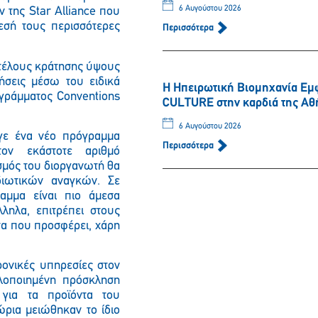
6 Αυγούστου 2026
της Star Alliance που
εσή τους περισσότερες
Περισσότερα
 τέλους κράτησης ύψους
ήσεις μέσω του ειδικά
Η Ηπειρωτική Βιομηχανία Εμ
γράμματος Conventions
CULTURE στην καρδιά της Αθ
6 Αυγούστου 2026
αγε ένα νέο πρόγραμμα
Περισσότερα
ον εκάστοτε αριθμό
σμός του διοργανωτή θα
διωτικών αναγκών. Σε
αμμα είναι πιο άμεσα
ληλα, επιτρέπει στους
τα που προσφέρει, χάρη
ρονικές υπηρεσίες στον
πλοποιημένη πρόσκληση
για τα προϊόντα του
ώρια μειώθηκαν το ίδιο