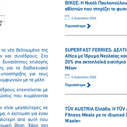
ΒΙΚΟΣ: Η Νικόλ Παυλοπούλου 
αθλητών που στηρίζει το φυσι
6 Αυγούστου 2026
Περισσότερα
 το νέο βελτιωμένο της
SUPERFAST FERRIES: ΔΕΛΤΙΟ
ν και συνέδρους. Στο
Attica με Ίδρυμα Νεολαίας κ
 δυνατότητες επιλογής
20% στα ακτοπλοϊκά εισιτήρι
ης για το διαδικτυακό
Νέων
υποστήριξης για τους
6 Αυγούστου 2026
 συμφωνιών με τα μέλη.
Περισσότερα
δρους επεκτείνεται με
ώσεις που κυμαίνονται
ν είναι μεγαλύτερες σε
TÜV AUSTRIA Ελλάδα: Η TÜV 
μα, η έκπτωση για έναν
Fitness Meals με το ιδιωτικ
γαλύτερη από αυτή που
Waste»
ομική θέση. Χάρη στη