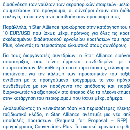
διασύνδεση των ναύλων των αεροπορικών εταιρειών-μελών 
συμμετέχουν στο πρόγραμμα, οι σύνεδροι έχουν στη διάθ
επιλογές πτήσεων για να μεταβούν στον προορισμό τους.
Παράλληλα, η Star Alliance προχώρησε στην κατάργηση του
10 EUR/USD που ίσχυε μέχρι πρότινος για όλες τις κρατ
σχεδιασμένου διαδικτυακού εργαλείου κρατήσεων του προ
Plus, κάνοντάς το περισσότερο ελκυστικό στους συνέδρους.
Για τους διοργανωτές συνεδρίων, η Star Alliance εισήγ
υποστήριξης που είναι άρρηκτα συνδεδεμένο με τ
συμμετεχόντων. Με κάθε κράτηση συμμετέχοντος, ο λογαρια
πιστώνεται για την κάλυψη των προσωπικών του ταξι
αντίθεση με το προηγούμενο πρόγραμμα, το νέο πρόγρ
συνδεδεμένο με τον παράγοντα της απόδοσης και, παράλ
διοργανωτές να αξιοποιούν στο έπακρο όλα τα πλεονεκτήμα
στην κατάργηση του περιορισμού που ίσχυε μέχρι σήμερα.
Ακολουθώντας τη γενικότερη τάση για περισσότερες ηλεκτ
ταξιδιωτικό κλάδο, η Star Alliance ανέπτυξε μια νέα α
υποβολής προτάσεων (Request for Proposal – RFP) 
προγράμματος Conventions Plus. Τα σχετικά χρονικά περιθ