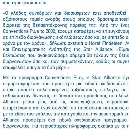
και η γραφειοκρατεία.
«Ο κλάδος συνεδρίων και διασκέψεων έχει αποδειχθεί
αξιόπιστους τομείς αγοράς στους οποίους δραστηριοποιεί
διάρκεια της δεκαεπτάχρονης πορείας της. Από την έν
Conventions Plus το 2002, έχουμε καταφέρει να επιτυγχάνου
σε επίπεδο διοργάνωσης εκδηλώσεων όσο και σε επίπεδο α
χρόνο με τον χρόνο», δήλωσε σχετικά ο Horst Findeisen, 
και Επιχειρηματικής Ανάπτυξης της Star Alliance. «Είμα
βελτιώσεις που ανακοινώσαμε σήμερα θα τύχουν της θετι
διοργανωτών όσο και των συμμετεχόντων, καθώς οι συγκεκ
επωφελείς και για τα δύο μέρη.»
Με το πρόγραμμα Conventions Plus, η Star Alliance έ
αερομεταφορέων που προσφέρει μια ειδικά σχεδιασμένη 
οποία παρέχει απλοποιημένες ταξιδιωτικές επιλογές σ
εκδηλώσεων δίνοντας τη δυνατότητα πρόσβασης σε ολόκλη
Alliance μέσω μίας από τις συνεργαζόμενες αεροπορικ
συμμετέχοντα και έναν συνοδό του παρέχονται εκπτώσεις 
με το είδος του ναύλου, την κατηγορία και την αεροπορική ετ
Alliance προσφέρει ένα ειδικά σχεδιασμένο πρόγραμμα
διοργανωτές. Για περισσότερες πληροφορίες σχετικά με το