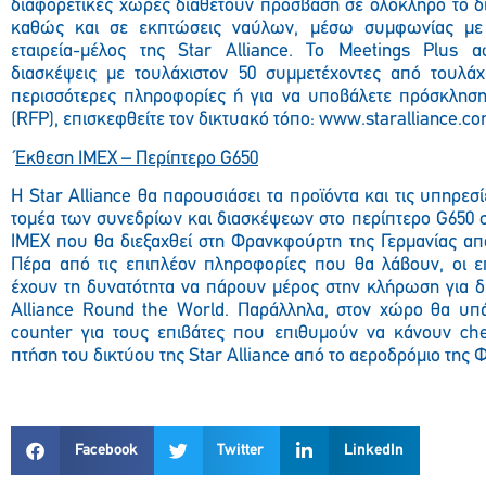
διαφορετικές χώρες διαθέτουν πρόσβαση σε ολόκληρο το δίκ
καθώς και σε εκπτώσεις ναύλων, μέσω συμφωνίας με 
εταιρεία-μέλος της Star Alliance. Το Meetings Plus 
διασκέψεις με τουλάχιστον 50 συμμετέχοντες από τουλάχι
περισσότερες πληροφορίες ή για να υποβάλετε πρόσκλη
(RFP), επισκεφθείτε τον δικτυακό τόπο: www.staralliance.c
Έκθεση IMEX – Περίπτερο G650
Η Star Alliance θα παρουσιάσει τα προϊόντα και τις υπηρεσ
τομέα των συνεδρίων και διασκέψεων στο περίπτερο G650 σ
IMEX που θα διεξαχθεί στη Φρανκφούρτη της Γερμανίας από
Πέρα από τις επιπλέον πληροφορίες που θα λάβουν, οι ε
έχουν τη δυνατότητα να πάρουν μέρος στην κλήρωση για δύ
Alliance Round the World. Παράλληλα, στον χώρο θα υπά
counter για τους επιβάτες που επιθυμούν να κάνουν che
πτήση του δικτύου της Star Alliance από το αεροδρόμιο της
Facebook
Twitter
LinkedIn