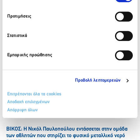
Προτιμήσεις
Facebook
Twitter
LinkedIn
Στατιστικά
Πίσω
Πρόσφατα νέα
Εμπορικής προώθησης
ΒΙΚΟΣ: Το φυσικό μεταλλικό νερό ΒΙΚΟΣ στο πλευρό της
Προβολή λεπτομερειών
αθλήτριας Γεωργίας Δαμασιώτη
Επιτρέπονται όλα τα cookies
6 Αυγούστου 2026
Αποδοχή επιλεγμένων
Περισσότερα
Απόρριψη όλων
ΒΙΚΟΣ: Η Νικόλ Παυλοπούλου εντάσσεται στην ομάδα
των αθλητών που στηρίζει το φυσικό μεταλλικό νερό