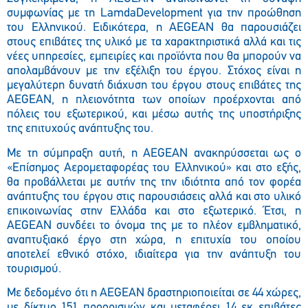
συμφωνίας με τη
Lamda
Development
για την προώθηση
του Ελληνικού. Ειδικότερα, η
AEGEAN
θα παρουσιάζει
στους επιβάτες της υλικό με τα χαρακτηριστικά αλλά και τις
νέες υπηρεσίες, εμπειρίες και προϊόντα που θα μπορούν να
απολαμβάνουν με την εξέλιξη του έργου. Στόχος είναι η
μεγαλύτερη δυνατή διάχυση του έργου στους επιβάτες της
AEGEAN
, η πλειονότητα των οποίων προέρχονται από
πόλεις του εξωτερικού, και μέσω αυτής της υποστήριξης
της επιτυχούς ανάπτυξης του.
Με τη σύμπραξη αυτή, η AEGEAN ανακηρύσσεται ως ο
«Επίσημος Αερομεταφορέας του Ελληνικού» και στο εξής,
θα προβάλλεται με αυτήν της την ιδιότητα από τον φορέα
ανάπτυξης του έργου στις παρουσιάσεις αλλά και στο υλικό
επικοινωνίας στην Ελλάδα και στο εξωτερικό. Έτσι, η
AEGEAN συνδέει το όνομα της με το πλέον εμβληματικό,
αναπτυξιακό έργο στη χώρα, η επιτυχία του οποίου
αποτελεί εθνικό στόχο, ιδιαίτερα για την ανάπτυξη του
τουρισμού.
Με δεδομένο ότι η
AEGEAN
δραστηριοποιείται σε 44 χώρες,
με δίκτυο 151 προορισμών και μεταφέρει 14 εκ επιβάτες