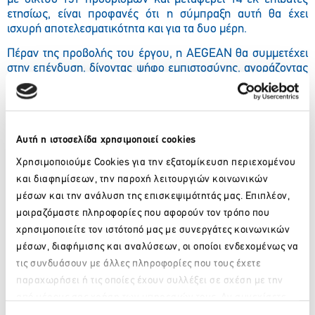
ετησίως, είναι προφανές ότι η σύμπραξη αυτή θα έχει
ισχυρή αποτελεσματικότητα και για τα δυο μέρη.
Πέραν της προβολής του έργου, η
AEGEAN
θα συμμετέχει
στην επένδυση, δίνοντας ψήφο εμπιστοσύνης, αγοράζοντας
ίδιες μετοχές της
Lamda
Development
που αντιστοιχούν στο
1.66% του μετοχικού της κεφαλαίου. Πρόθεση της είναι να
συμμετέχει και στην επικείμενη αύξηση μετοχικού
κεφαλαίου, ασκώντας τα δικαιώματα των μετοχών που θα
Αυτή η ιστοσελίδα χρησιμοποιεί cookies
έχει αποκτήσει, διαμορφώνοντας έτσι, το σύνολο της
σκοπούμενης επένδυσης της
AEGEAN
στο μετοχικό
Χρησιμοποιούμε Cookies για την εξατομίκευση περιεχομένου
κεφάλαιο της
Lamda
Development
, στα 20 εκ ευρώ.
και διαφημίσεων, την παροχή λειτουργιών κοινωνικών
Αναφερόμενος στη σύμπραξη αυτή, ο Πρόεδρος της
μέσων και την ανάλυση της επισκεψιμότητάς μας. Επιπλέον,
AEGEAN κ. Ευτύχιος Βασιλάκης δήλωσε:
«Το Ελληνικό,
μοιραζόμαστε πληροφορίες που αφορούν τον τρόπο που
είναι έργο πνοής και εθνικής σημασίας στον κύριο κόμβο,
χρησιμοποιείτε τον ιστότοπό μας με συνεργάτες κοινωνικών
στην καρδιά της δραστηριότητάς μας. Αναβαθμίζει το
μέσων, διαφήμισης και αναλύσεων, οι οποίοι ενδεχομένως να
πρόσωπο της Αθήνας και της χώρας στο εξωτερικό,
τις συνδυάσουν με άλλες πληροφορίες που τους έχετε
δημιουργεί νέους λόγους επίσκεψης, συμβάλλει στην
παραχωρήσει ή τις οποίες έχουν συλλέξει σε σχέση με την
άμβλυνση της εποχικότητας του τουρισμού καθιερώνοντας
από μέρους σας χρήση των υπηρεσιών τους. Αν συνεχίσετε
την πόλη στις
City
B
reak
επιλογές διεθνώς. Η
AEGEAN
, η
Παρακαλώ περιμένετε…
να χρησιμοποιείτε την ιστοσελίδα μας, συναινείτε στη χρήση