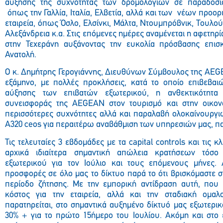
αύξησης της συχνότητας των δρομολογίων σε παραδοσι
όπως την Γαλλία, Ιταλία, Ελβετία, αλλά και των νέων προορ
εταιρεία, όπως Όσλο, Ελσίνκι, Μάλτα, Ντουμπρόβνικ, Τουλού
Αλεξάνδρεια κ.α. Στις επόμενες ημέρες αναμένεται η αφετηρί
στην Τεχεράνη αυξάνοντας την ευκολία πρόσβασης επι
Ανατολή.
Ο κ. Δημήτρης Γερογιάννης, Διευθύνων Σύμβουλος της
AEG
εξάμηνο, με πολλές προκλήσεις, κατά το οποίο επιβεβαι
αύξησης των επιβατών εξωτερικού, η ανθεκτικότητα
συνεισφοράς της
AEGEAN
στον τουρισμό και στην οικον
περισσότερες συχνότητες αλλά και παραλαβή ολοκαίνουρ
A
320
ceos
για περαιτέρω αναβάθμιση των υπηρεσιών μας, πα
Τις τελευταίες 3 εβδομάδες με τα capital controls και τις κ
αρχικά ιδιαίτερα σημαντική απώλεια κρατήσεων τόσο
εξωτερικού για τον Ιούλιο και τους επόμενους μήνες.
προσφορές σε όλο μας το δίκτυο παρά το ότι βρισκόμαστε 
περίοδο ζήτησης. Με την εμπορική αντίδραση αυτή, που 
κόστος για την εταιρεία, αλλά και την σταδιακή ομαλ
παρατηρείται, στο σημαντικά αυξημένο δίκτυό μας εξωτερι
30% + για το πρώτο 15ήμερο του Ιουλίου. Ακόμη και στο