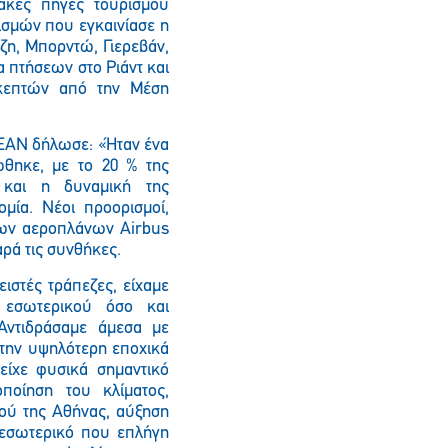
ακές πηγές τουρισμού
ισμών που εγκαινίασε η
ζη, Μπορντώ, Γιερεβάν,
α πτήσεων στο Ριάντ και
σκεπτών από την Μέση
EAN
δήλωσε: «Ήταν ένα
ώθηκε, με το 20 % της
 και η δυναμική της
ομία. Νέοι προορισμοί,
γιων αεροπλάνων
Airbus
ρά τις συνθήκες.
λειστές τράπεζες, είχαμε
 εσωτερικού όσο και
 Αντιδράσαμε άμεσα με
στην υψηλότερη εποχικά
είχε φυσικά σημαντικό
οποίηση του κλίματος,
κού της Αθήνας, αύξηση
 εσωτερικό που επλήγη