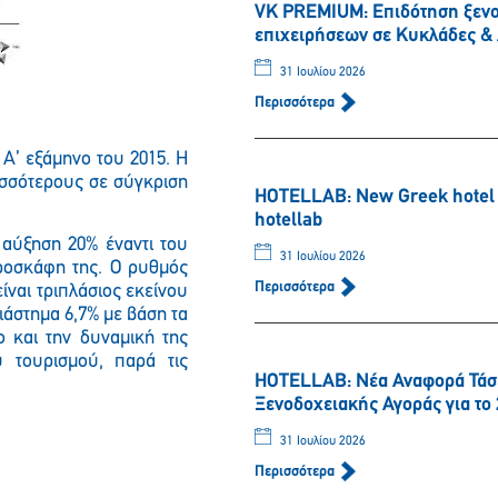
VK PREMIUM: Eπιδότηση ξενο
επιχειρήσεων σε Κυκλάδες 
31 Ιουλίου 2026
Περισσότερα
Α’ εξάμηνο του 2015. Η
ρισσότερους σε σύγκριση
HOTELLAB: New Greek hotel m
hotellab
 αύξηση 20% έναντι του
31 Ιουλίου 2026
εροσκάφη της. Ο ρυθμός
Περισσότερα
ναι τριπλάσιος εκείνου
άστημα 6,7% με βάση τα
ο και την δυναμική της
υ τουρισμού, παρά τις
HOTELLAB: Νέα Αναφορά Τάσ
Ξενοδοχειακής Αγοράς για το 
31 Ιουλίου 2026
Περισσότερα