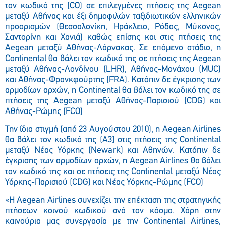
τον κωδικό της (CO) σε επιλεγμένες πτήσεις της Aegean
μεταξύ Αθήνας και έξι δημοφιλών ταξιδιωτικών ελληνικών
προορισμών (Θεσσαλονίκη, Ηράκλειο, Ρόδος, Μύκονος,
Σαντορίνη και Χανιά) καθώς επίσης και στις πτήσεις της
Aegean μεταξύ Αθήνας-Λάρνακας. Σε επόμενο στάδιο, η
Continental θα βάλει τον κωδικό της σε πτήσεις της Aegean
μεταξύ Αθήνας-Λονδίνου (LHR), Αθήνας-Μονάχου (MUC)
και Αθήνας-Φρανκφούρτης (FRA). Κατόπιν δε έγκρισης των
αρμοδίων αρχών, η Continental θα βάλει τον κωδικό της σε
πτήσεις της Aegean μεταξύ Αθήνας-Παρισιού (CDG) και
Αθήνας-Ρώμης (FCO)
Την ίδια στιγμή (από 23 Αυγούστου 2010), η Aegean Airlines
θα βάλει τον κωδικό της (Α3) στις πτήσεις της Continental
μεταξύ Νέας Υόρκης (Newark) και Αθηνών. Κατόπιν δε
έγκρισης των αρμοδίων αρχών, η Aegean Airlines θα βάλει
τον κωδικό της και σε πτήσεις της Continental μεταξύ Νέας
Υόρκης-Παρισιού (CDG) και Νέας Υόρκης-Ρώμης (FCO)
«Η Aegean Airlines συνεχίζει την επέκταση της στρατηγικής
πτήσεων κοινού κωδικού ανά τον κόσμο. Χάρη στην
καινούρια μας συνεργασία με την Continental Airlines,