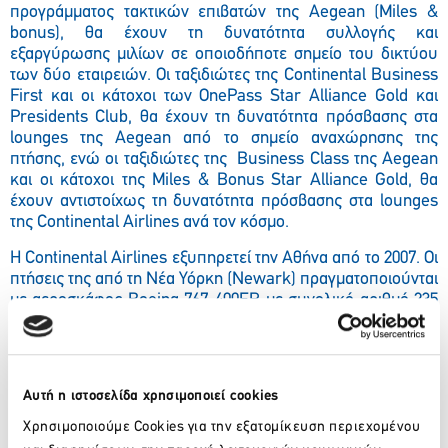
προγράμματος τακτικών επιβατών της Aegean (Miles &
bonus), θα έχουν τη δυνατότητα συλλογής και
εξαργύρωσης μιλίων σε οποιοδήποτε σημείο του δικτύου
των δύο εταιρειών. Οι ταξιδιώτες της Continental Business
First και οι κάτοχοι των OnePass Star Alliance Gold και
Presidents Club, θα έχουν τη δυνατότητα πρόσβασης στα
lounges της Aegean από το σημείο αναχώρησης της
πτήσης, ενώ οι ταξιδιώτες της Business Class της Aegean
και οι κάτοχοι της Miles & Bonus Star Alliance Gold, θα
έχουν αντιστοίχως τη δυνατότητα πρόσβασης στα lounges
της Continental Airlines ανά τον κόσμο.
Η Continental Airlines εξυπηρετεί την Αθήνα από το 2007. Οι
πτήσεις της από τη Νέα Υόρκη (Newark) πραγματοποιούνται
με αεροσκάφος Boeing 767-400ER με συνολικό αριθμό 235
θέσεων, 35 εκ των οποίων στη βραβευμένη BusinessFirst
και 200 στην οικονομική.
Σχετικά με την Aegean Airlines
Αυτή η ιστοσελίδα χρησιμοποιεί cookies
H Aegean Airlines είναι ο μεγαλύτερος ελληνικός
Χρησιμοποιούμε Cookies για την εξατομίκευση περιεχομένου
αερομεταφορέας. Το 2009 μετέφερε 6,6 εκατομμύρια