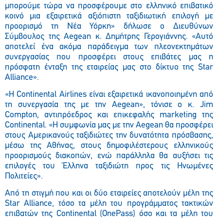
μπορούμε τώρα να προσφέρουμε στο ελληνικό επιβατικό
κοινό μια εξαιρετικά αξιόπιστη ταξιδιωτική επιλογή με
προορισμό τη Νέα Υόρκη» δήλωσε ο Διευθύνων
Σύμβουλος της Aegean κ. Δημήτρης Γερογιάννης. «Αυτό
αποτελεί ένα ακόμα παράδειγμα των πλεονεκτημάτων
συνεργασίας που προσφέρει στους επιβάτες μας η
πρόσφατη ένταξη της εταιρείας μας στο δίκτυο της Star
Alliance».
«Η Continental Airlines είναι εξαιρετικά ικανοποιημένη από
τη συνεργασία της με την Aegean», τόνισε ο κ. Jim
Compton, αντιπρόεδρος και επικεφαλής marketing της
Continental. «Η συμφωνία μας με την Aegean θα προσφέρει
στους Αμερικανούς ταξιδιώτες την δυνατότητα πρόσβασης,
μέσω της Αθήνας, στους δημοφιλέστερους ελληνικούς
προορισμούς διακοπών, ενώ παράλληλα θα αυξήσει τις
επιλογές του Έλληνα ταξιδιώτη προς τις Ηνωμένες
Πολιτείες».
Από τη στιγμή που και οι δύο εταιρείες αποτελούν μέλη της
Star Alliance, τόσο τα μέλη του προγράμματος τακτικών
επιβατών της Continental (OnePass) όσο και τα μέλη του