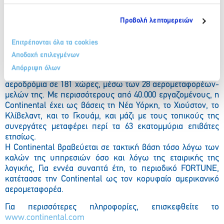
Η Continental Airlines είναι η πέμπτη μεγαλύτερη
αεροπορική εταιρεία του κόσμου. Μαζί με την Continental
Express και την Continental Connection, πραγματοποιούν
Προβολή λεπτομερειών
περισσότερες από 2.700 πτήσεις την ημέρα σε Αμερική,
Ευρώπη και Ασία, εξυπηρετώντας 132 εσωτερικούς και 137
Επιτρέπονται όλα τα cookies
διεθνείς προορισμούς. Η Continental Airlines είναι μέλος
Αποδοχή επιλεγμένων
της Star Alliance, η οποία πραγματοποιεί στο σύνολό της
Απόρριψη όλων
περισσότερες από 21.200 πτήσεις την μέρα, προς 1.172
αεροδρόμια σε 181 χώρες, μέσω των 28 αερομεταφορέων-
μελών της. Με περισσότερους από 40.000 εργαζομένους, η
Continental έχει ως βάσεις τη Νέα Υόρκη, το Χιούστον, το
Κλίβελαντ, και το Γκουάμ, και μάζι με τους τοπικούς της
συνεργάτες μεταφέρει περί τα 63 εκατομμύρια επιβάτες
ετησίως.
Η Continental βραβεύεται σε τακτική βάση τόσο λόγω των
καλών της υπηρεσιών όσο και λόγω της εταιρικής της
λογικής, Για εννέα συναπτά έτη, το περιοδικό FORTUNE,
κατέτασσε την Continental ως τον κορυφαίο αμερικανικό
αερομεταφορέα.
Για περισσότερες πληροφορίες, επισκεφθείτε το
www.continental.com