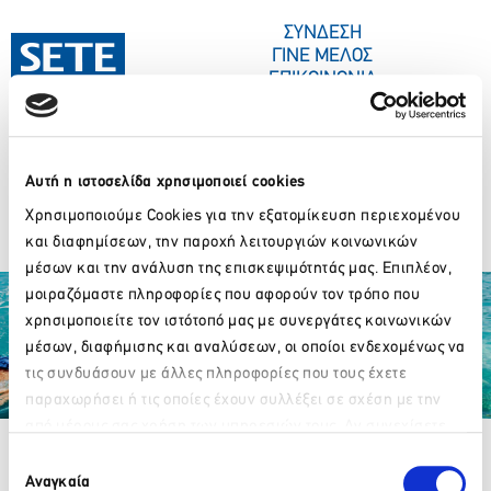
ΣΤΟ
ΠΕΡΙΕΧΌΜΕΝΟ
ΣΥΝΔΕΣΗ
ΓΙΝΕ ΜΕΛΟΣ
ΕΠΙΚΟΙΝΩΝΙΑ
Αυτή η ιστοσελίδα χρησιμοποιεί cookies
ΣΥΝΕΔΡΙΑ-ΕΚΔΗΛΩΣΕΙΣ
ΠΟΙΟΙ ΕΙΜΑΣΤΕ
ΚΕΝΤΡΟ ΤΥΠΟΥ
Hotel Grande Bretagne
Χρησιμοποιούμε Cookies για την εξατομίκευση περιεχομένου
και διαφημίσεων, την παροχή λειτουργιών κοινωνικών
μέσων και την ανάλυση της επισκεψιμότητάς μας. Επιπλέον,
μοιραζόμαστε πληροφορίες που αφορούν τον τρόπο που
χρησιμοποιείτε τον ιστότοπό μας με συνεργάτες κοινωνικών
μέσων, διαφήμισης και αναλύσεων, οι οποίοι ενδεχομένως να
τις συνδυάσουν με άλλες πληροφορίες που τους έχετε
παραχωρήσει ή τις οποίες έχουν συλλέξει σε σχέση με την
Partner Organizations
από μέρους σας χρήση των υπηρεσιών τους. Αν συνεχίσετε
Παρακαλώ περιμένετε…
να χρησιμοποιείτε την ιστοσελίδα μας, συναινείτε στη χρήση
Επιλογή
των Cookies μας.
Αναγκαία
συγκατάθεσης