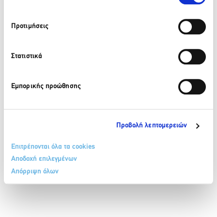
210 32 17 165
Προτιμήσεις
info@sete.gr
Λεωφ. Αμαλίας 34, 105 58, Αθήνα
Στατιστικά
Εγγραφή στο newsletter
Εμπορικής προώθησης
Προβολή λεπτομερειών
Επιτρέπονται όλα τα cookies
ΟΡΟΙ & ΠΡΟΫΠΟΘΕΣΕΙΣ
ΠΟΛΙΤΙΚΗ COOKIES
Αποδοχή επιλεγμένων
ΠΟΛΙΤΙΚΗ ΠΡΟΣΤΑΣΙΑΣ ΔΕΔΟΜΕΝΩΝ ΠΡΟΣΩΠΙΚΟΥ ΧΑΡΑΚΤΗΡΑ
ΕΠΙΚΟΙΝΩΝΙΑ
Απόρριψη όλων
SITEMAP