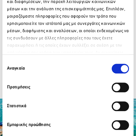
και διαφημίσεων, την παροχή λειτουργιών κοινωνικών
Travel Agency
μέσων και την ανάλυση της επισκεψιμότητάς μας. Επιπλέον,
μοιραζόμαστε πληροφορίες που αφορούν τον τρόπο που
MOMENTUM YACHTING
χρησιμοποιείτε τον ιστότοπό μας με συνεργάτες κοινωνικών
μέσων, διαφήμισης και αναλύσεων, οι οποίοι ενδεχομένως να
AΤΗΕΝΙΑΝ ΥΑCHTS SA
τις συνδυάσουν με άλλες πληροφορίες που τους έχετε
παραχωρήσει ή τις οποίες έχουν συλλέξει σε σχέση με την
ARCHON YACHTING
από μέρους σας χρήση των υπηρεσιών τους. Αν συνεχίσετε
Παρακαλώ περιμένετε…
να χρησιμοποιείτε την ιστοσελίδα μας, συναινείτε στη χρήση
Επιλογή
των Cookies μας.
Αναγκαία
AQUATROTTERS
συγκατάθεσης
ISTION YACHTING
Προτιμήσεις
Στατιστικά
Εμπορικής προώθησης