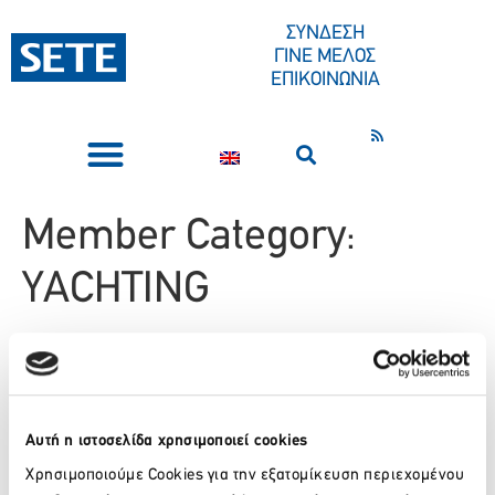
ΣΤΟ
ΠΕΡΙΕΧΌΜΕΝΟ
ΣΥΝΔΕΣΗ
ΓΙΝΕ ΜΕΛΟΣ
ΕΠΙΚΟΙΝΩΝΙΑ
ΣΥΝΕΔΡΙΑ-ΕΚΔΗΛΩΣΕΙΣ
ΠΟΙΟΙ ΕΙΜΑΣΤΕ
ΚΕΝΤΡΟ ΤΥΠΟΥ
Member Category:
YACHTING
EXADAS Yachts
1852 Private Boat Tours
Αυτή η ιστοσελίδα χρησιμοποιεί cookies
YALOOU CHARTER Broker &
Χρησιμοποιούμε Cookies για την εξατομίκευση περιεχομένου