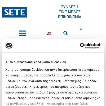
ΣΤΟ
ΠΕΡΙΕΧΌΜΕΝΟ
ΣΥΝΔΕΣΗ
ΓΙΝΕ ΜΕΛΟΣ
ΕΠΙΚΟΙΝΩΝΙΑ
ΣΥΝΕΔΡΙΑ-ΕΚΔΗΛΩΣΕΙΣ
ΠΟΙΟΙ ΕΙΜΑΣΤΕ
ΚΕΝΤΡΟ ΤΥΠΟΥ
ΣΥΝΔΕΣΜΟΣ ΤΩΝ ΕΝ
ΕΛΛΑΔΙ ΤΟΥΡΙΣΤΙΚΩΝ
Αυτή η ιστοσελίδα χρησιμοποιεί cookies
Χρησιμοποιούμε Cookies για την εξατομίκευση περιεχομένου
ΚΑΙ ΤΑΞΙΔΙΩΤΙΚΩΝ
και διαφημίσεων, την παροχή λειτουργιών κοινωνικών
μέσων και την ανάλυση της επισκεψιμότητάς μας. Επιπλέον,
ΓΡΑΦΕΙΩΝ
μοιραζόμαστε πληροφορίες που αφορούν τον τρόπο που
χρησιμοποιείτε τον ιστότοπό μας με συνεργάτες κοινωνικών
μέσων, διαφήμισης και αναλύσεων, οι οποίοι ενδεχομένως να
Επιχειρήσεις
1.500
τις συνδυάσουν με άλλες πληροφορίες που τους έχετε