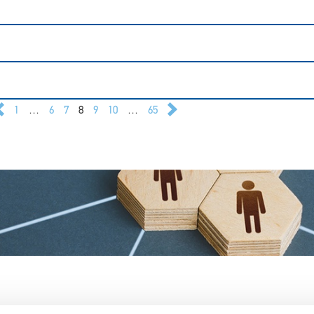
1
…
6
7
8
9
10
…
65