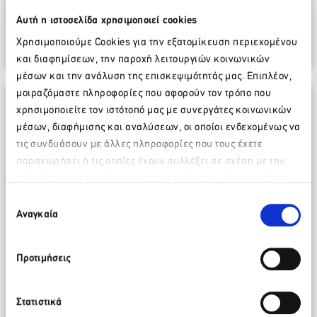
είναι οι δικαιούχοι
Αυτή η ιστοσελίδα χρησιμοποιεί cookies
1 Ιουλίου 2026
Χρησιμοποιούμε Cookies για την εξατομίκευση περιεχομένου
Περισσότερα
και διαφημίσεων, την παροχή λειτουργιών κοινωνικών
μέσων και την ανάλυση της επισκεψιμότητάς μας. Επιπλέον,
μοιραζόμαστε πληροφορίες που αφορούν τον τρόπο που
χρησιμοποιείτε τον ιστότοπό μας με συνεργάτες κοινωνικών
μέσων, διαφήμισης και αναλύσεων, οι οποίοι ενδεχομένως να
τις συνδυάσουν με άλλες πληροφορίες που τους έχετε
παραχωρήσει ή τις οποίες έχουν συλλέξει σε σχέση με την
από μέρους σας χρήση των υπηρεσιών τους. Αν συνεχίσετε
Παρακαλώ περιμένετε…
να χρησιμοποιείτε την ιστοσελίδα μας, συναινείτε στη χρήση
Επιλογή
των Cookies μας.
Αναγκαία
συγκατάθεσης
Προτιμήσεις
Στατιστικά