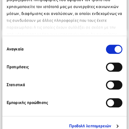
μοιραζόμαστε πληροφορίες που αφορούν τον τρόπο που
χρησιμοποιείτε τον ιστότοπό μας με συνεργάτες κοινωνικών
14 Μαρτίου 2025
μέσων, διαφήμισης και αναλύσεων, οι οποίοι ενδεχομένως να
Περισσότερα
τις συνδυάσουν με άλλες πληροφορίες που τους έχετε
παραχωρήσει ή τις οποίες έχουν συλλέξει σε σχέση με την
από μέρους σας χρήση των υπηρεσιών τους. Αν συνεχίσετε
Παρακαλώ περιμένετε…
να χρησιμοποιείτε την ιστοσελίδα μας, συναινείτε στη χρήση
Επιλογή
των Cookies μας.
Αναγκαία
συγκατάθεσης
Προτιμήσεις
Στατιστικά
Εμπορικής προώθησης
Προβολή λεπτομερειών