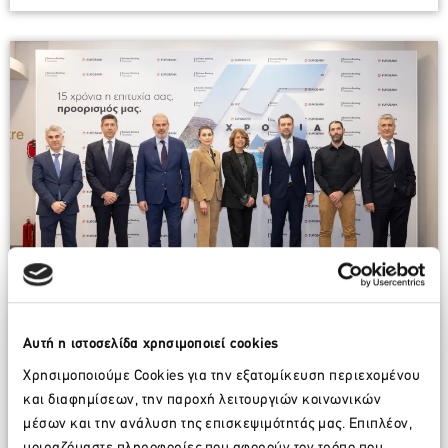
Αυτή η ιστοσελίδα χρησιμοποιεί cookies
Εκπροσώπηση
ΣΕΤΕ
στην επετειακή
Χρησιμοποιούμε Cookies για την εξατομίκευση περιεχομένου
εκδήλωση της Eurobank «15 ΧΡΟΝΙΑ
και διαφημίσεων, την παροχή λειτουργιών κοινωνικών
Business Banking Τουρισμός, η επιτυχία
μέσων και την ανάλυση της επισκεψιμότητάς μας. Επιπλέον,
σας προορισμός μας» στην Αθήνα