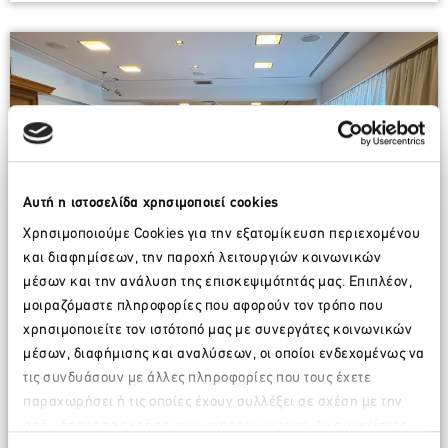
Αυτή η ιστοσελίδα χρησιμοποιεί cookies
Χρησιμοποιούμε Cookies για την εξατομίκευση περιεχομένου
και διαφημίσεων, την παροχή λειτουργιών κοινωνικών
μέσων και την ανάλυση της επισκεψιμότητάς μας. Επιπλέον,
μοιραζόμαστε πληροφορίες που αφορούν τον τρόπο που
χρησιμοποιείτε τον ιστότοπό μας με συνεργάτες κοινωνικών
μέσων, διαφήμισης και αναλύσεων, οι οποίοι ενδεχομένως να
τις συνδυάσουν με άλλες πληροφορίες που τους έχετε
Συνάντηση Εργασίας του Προέδρου και
παραχωρήσει ή τις οποίες έχουν συλλέξει σε σχέση με την
των Μελών ΔΣ του
ΣΕΤΕ
με τον
από μέρους σας χρήση των υπηρεσιών τους. Αν συνεχίσετε
Περιφερειάρχη Αττικής και τον Πρόεδρο
Παρακαλώ περιμένετε…