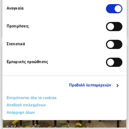
να χρησιμοποιείτε την ιστοσελίδα μας, συναινείτε στη χρήση
Επιλογή
της Νέας Μητροπολιτικής Αττικής Α.Ε.
των Cookies μας.
Αναγκαία
συγκατάθεσης
15 Σεπτεμβρίου 2025
Προτιμήσεις
Περισσότερα
Στατιστικά
Εμπορικής προώθησης
Προβολή λεπτομερειών
Επιτρέπονται όλα τα cookies
Αποδοχή επιλεγμένων
Απόρριψη όλων