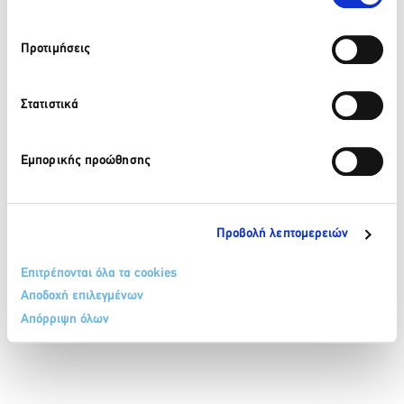
210 32 17 165
Προτιμήσεις
info@sete.gr
Λεωφ. Αμαλίας 34, 105 58, Αθήνα
Στατιστικά
Εγγραφή στο newsletter
Εμπορικής προώθησης
Προβολή λεπτομερειών
Επιτρέπονται όλα τα cookies
Αποδοχή επιλεγμένων
ΟΡΟΙ & ΠΡΟΫΠΟΘΕΣΕΙΣ
ΠΟΛΙΤΙΚΗ COOKIES
Απόρριψη όλων
ΠΟΛΙΤΙΚΗ ΠΡΟΣΤΑΣΙΑΣ ΔΕΔΟΜΕΝΩΝ ΠΡΟΣΩΠΙΚΟΥ ΧΑΡΑΚΤΗΡΑ
ΕΠΙΚΟΙΝΩΝΙΑ
SITEMAP