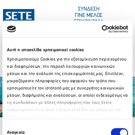
ΣΤΟ
ΠΕΡΙΕΧΌΜΕΝΟ
ΣΥΝΔΕΣΗ
ΓΙΝΕ ΜΕΛΟΣ
ΕΠΙΚΟΙΝΩΝΙΑ
Αυτή η ιστοσελίδα χρησιμοποιεί cookies
ΣΥΝΕΔΡΙΑ-ΕΚΔΗΛΩΣΕΙΣ
ΠΟΙΟΙ ΕΙΜΑΣΤΕ
ΚΕΝΤΡΟ ΤΥΠΟΥ
Χρησιμοποιούμε Cookies για την εξατομίκευση περιεχομένου
Γιώργος Βερνίκος
και διαφημίσεων, την παροχή λειτουργιών κοινωνικών
μέσων και την ανάλυση της επισκεψιμότητάς μας. Επιπλέον,
μοιραζόμαστε πληροφορίες που αφορούν τον τρόπο που
χρησιμοποιείτε τον ιστότοπό μας με συνεργάτες κοινωνικών
μέσων, διαφήμισης και αναλύσεων, οι οποίοι ενδεχομένως να
τις συνδυάσουν με άλλες πληροφορίες που τους έχετε
παραχωρήσει ή τις οποίες έχουν συλλέξει σε σχέση με την
Partner Organizations
από μέρους σας χρήση των υπηρεσιών τους. Αν συνεχίσετε
Παρακαλώ περιμένετε…
να χρησιμοποιείτε την ιστοσελίδα μας, συναινείτε στη χρήση
Επιλογή
των Cookies μας.
Αναγκαία
συγκατάθεσης