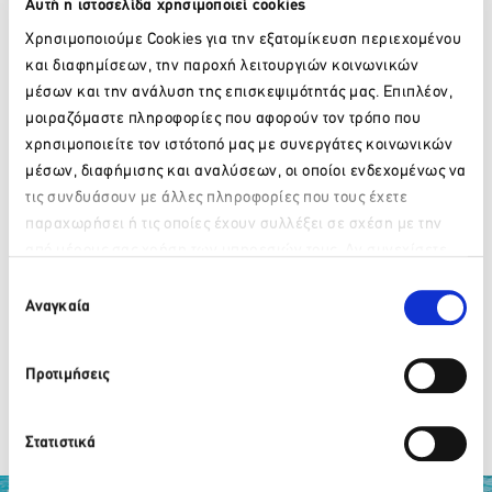
Αυτή η ιστοσελίδα χρησιμοποιεί cookies
KYDON THE HEART CITY HOTEL
Χρησιμοποιούμε Cookies για την εξατομίκευση περιεχομένου
και διαφημίσεων, την παροχή λειτουργιών κοινωνικών
PILOT BEACH RESORT
μέσων και την ανάλυση της επισκεψιμότητάς μας. Επιπλέον,
μοιραζόμαστε πληροφορίες που αφορούν τον τρόπο που
LOUIS HOTELS
χρησιμοποιείτε τον ιστότοπό μας με συνεργάτες κοινωνικών
μέσων, διαφήμισης και αναλύσεων, οι οποίοι ενδεχομένως να
ΘΑΛΑΣΣΙΝΟ ΑΣΤΕΡΙ
τις συνδυάσουν με άλλες πληροφορίες που τους έχετε
παραχωρήσει ή τις οποίες έχουν συλλέξει σε σχέση με την
από μέρους σας χρήση των υπηρεσιών τους. Αν συνεχίσετε
ΑΚΤΗ ΚΑΛΥΒΕΣ
Παρακαλώ περιμένετε…
να χρησιμοποιείτε την ιστοσελίδα μας, συναινείτε στη χρήση
Επιλογή
των Cookies μας.
Αναγκαία
συγκατάθεσης
ECONOMOU HOTELS
MITSIS HOTELS
Προτιμήσεις
←
ΠΡΟΗΓΟΎΜΕΝΟ
ΕΠΌΜΕΝΟ
→
Στατιστικά