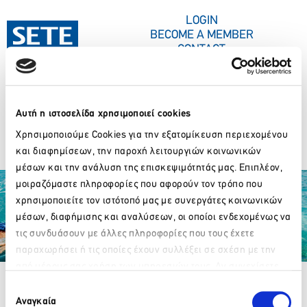
CONTENT
LOGIN
BECOME A MEMBER
CONTACT
Αυτή η ιστοσελίδα χρησιμοποιεί cookies
PRESS CORNER
XENIA
Χρησιμοποιούμε Cookies για την εξατομίκευση περιεχομένου
και διαφημίσεων, την παροχή λειτουργιών κοινωνικών
μέσων και την ανάλυση της επισκεψιμότητάς μας. Επιπλέον,
μοιραζόμαστε πληροφορίες που αφορούν τον τρόπο που
χρησιμοποιείτε τον ιστότοπό μας με συνεργάτες κοινωνικών
μέσων, διαφήμισης και αναλύσεων, οι οποίοι ενδεχομένως να
τις συνδυάσουν με άλλες πληροφορίες που τους έχετε
παραχωρήσει ή τις οποίες έχουν συλλέξει σε σχέση με την
Partner Organizations
από μέρους σας χρήση των υπηρεσιών τους. Αν συνεχίσετε
Please wait…
να χρησιμοποιείτε την ιστοσελίδα μας, συναινείτε στη χρήση
Επιλογή
των Cookies μας.
Αναγκαία
συγκατάθεσης