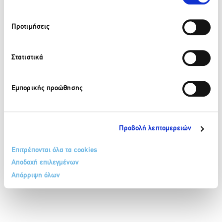
210 32 17 165
Προτιμήσεις
info@sete.gr
34, Amalias Av. 105 58, Athens
Στατιστικά
Register in our newsletter
Εμπορικής προώθησης
Προβολή λεπτομερειών
Επιτρέπονται όλα τα cookies
TERMS & CONDITIONS
COOKIE POLICY
PERSONAL DATA PROTECTION POLICY
Αποδοχή επιλεγμένων
CONTACT
SITEMAP
Απόρριψη όλων