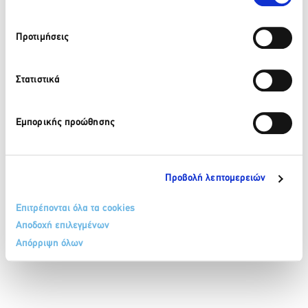
210 32 17 165
Προτιμήσεις
info@sete.gr
34, Amalias Av. 105 58, Athens
Στατιστικά
Register in our newsletter
Εμπορικής προώθησης
Προβολή λεπτομερειών
Επιτρέπονται όλα τα cookies
TERMS & CONDITIONS
COOKIE POLICY
PERSONAL DATA PROTECTION POLICY
Αποδοχή επιλεγμένων
CONTACT
SITEMAP
Απόρριψη όλων