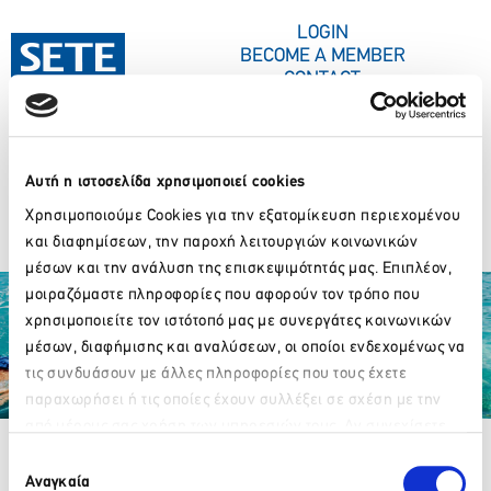
CONTENT
LOGIN
BECOME A MEMBER
CONTACT
Αυτή η ιστοσελίδα χρησιμοποιεί cookies
PRESS CORNER
EURO2DAY
Χρησιμοποιούμε Cookies για την εξατομίκευση περιεχομένου
και διαφημίσεων, την παροχή λειτουργιών κοινωνικών
μέσων και την ανάλυση της επισκεψιμότητάς μας. Επιπλέον,
μοιραζόμαστε πληροφορίες που αφορούν τον τρόπο που
χρησιμοποιείτε τον ιστότοπό μας με συνεργάτες κοινωνικών
μέσων, διαφήμισης και αναλύσεων, οι οποίοι ενδεχομένως να
τις συνδυάσουν με άλλες πληροφορίες που τους έχετε
παραχωρήσει ή τις οποίες έχουν συλλέξει σε σχέση με την
Partner Organizations
από μέρους σας χρήση των υπηρεσιών τους. Αν συνεχίσετε
Please wait…
να χρησιμοποιείτε την ιστοσελίδα μας, συναινείτε στη χρήση
Επιλογή
των Cookies μας.
Αναγκαία
συγκατάθεσης