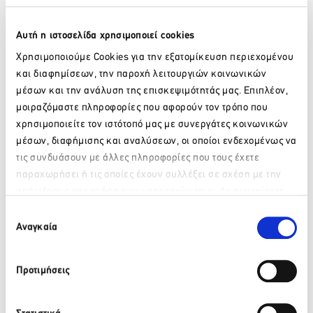
ΕLΟUΝDΑ LUXURY HOTELS &
Αυτή η ιστοσελίδα χρησιμοποιεί cookies
RESORTS
Χρησιμοποιούμε Cookies για την εξατομίκευση περιεχομένου
και διαφημίσεων, την παροχή λειτουργιών κοινωνικών
T.E.I.M BLUE.GR S.A.
μέσων και την ανάλυση της επισκεψιμότητάς μας. Επιπλέον,
μοιραζόμαστε πληροφορίες που αφορούν τον τρόπο που
χρησιμοποιείτε τον ιστότοπό μας με συνεργάτες κοινωνικών
CAYO EXCLUSIVE RESORT AND
μέσων, διαφήμισης και αναλύσεων, οι οποίοι ενδεχομένως να
SPA
τις συνδυάσουν με άλλες πληροφορίες που τους έχετε
παραχωρήσει ή τις οποίες έχουν συλλέξει σε σχέση με την
ARIA HOTELS – CRESSA
από μέρους σας χρήση των υπηρεσιών τους. Αν συνεχίσετε
Please wait…
να χρησιμοποιείτε την ιστοσελίδα μας, συναινείτε στη χρήση
Επιλογή
GHITONIA VILLAGE
των Cookies μας.
Αναγκαία
συγκατάθεσης
DAIOS COVE LUXURY RESORT &
Προτιμήσεις
VILLAS