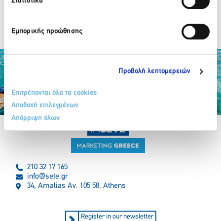
Στατιστικά
MELI PALACE
Εμπορικής προώθησης
NEXT
→
Προβολή λεπτομερειών
Επιτρέπονται όλα τα cookies
Αποδοχή επιλεγμένων
Partner Organizations
Απόρριψη όλων
210 32 17 165
info@sete.gr
34, Amalias Av. 105 58, Athens
Register in our newsletter