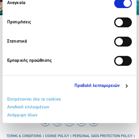
των Cookies μας.
Αναγκαία
συγκατάθεσης
Partner Organizations
Προτιμήσεις
Στατιστικά
210 32 17 165
info@sete.gr
34, Amalias Av. 105 58, Athens
Εμπορικής προώθησης
Register in our newsletter
Προβολή λεπτομερειών
Επιτρέπονται όλα τα cookies
Αποδοχή επιλεγμένων
Απόρριψη όλων
TERMS & CONDITIONS
COOKIE POLICY
PERSONAL DATA PROTECTION POLICY