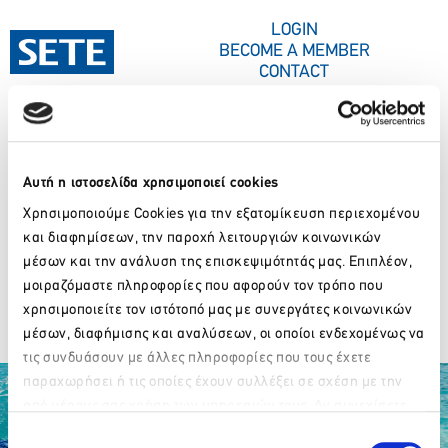
CONTENT
LOGIN
BECOME A MEMBER
CONTACT
PRESS CORNER
Αυτή η ιστοσελίδα χρησιμοποιεί cookies
Νομός:
FTHIOTIDA
Χρησιμοποιούμε Cookies για την εξατομίκευση περιεχομένου
και διαφημίσεων, την παροχή λειτουργιών κοινωνικών
μέσων και την ανάλυση της επισκεψιμότητάς μας. Επιπλέον,
ALEXAKIS HOTEL
μοιραζόμαστε πληροφορίες που αφορούν τον τρόπο που
χρησιμοποιείτε τον ιστότοπό μας με συνεργάτες κοινωνικών
EZA BEERS
μέσων, διαφήμισης και αναλύσεων, οι οποίοι ενδεχομένως να
τις συνδυάσουν με άλλες πληροφορίες που τους έχετε
παραχωρήσει ή τις οποίες έχουν συλλέξει σε σχέση με την
από μέρους σας χρήση των υπηρεσιών τους. Αν συνεχίσετε
Please wait…
να χρησιμοποιείτε την ιστοσελίδα μας, συναινείτε στη χρήση
Επιλογή