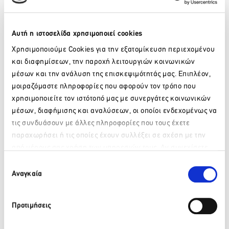
CONVIN Α.Ε.
Αυτή η ιστοσελίδα χρησιμοποιεί cookies
PRODUCTION DOT
Χρησιμοποιούμε Cookies για την εξατομίκευση περιεχομένου
και διαφημίσεων, την παροχή λειτουργιών κοινωνικών
RM INTERNATIONAL
μέσων και την ανάλυση της επισκεψιμότητάς μας. Επιπλέον,
μοιραζόμαστε πληροφορίες που αφορούν τον τρόπο που
MAGNA EVENTS
χρησιμοποιείτε τον ιστότοπό μας με συνεργάτες κοινωνικών
μέσων, διαφήμισης και αναλύσεων, οι οποίοι ενδεχομένως να
ALPHA MARKETING GREECE
τις συνδυάσουν με άλλες πληροφορίες που τους έχετε
παραχωρήσει ή τις οποίες έχουν συλλέξει σε σχέση με την
TOURISM MEDIA & EVENTS
από μέρους σας χρήση των υπηρεσιών τους. Αν συνεχίσετε
Please wait…
να χρησιμοποιείτε την ιστοσελίδα μας, συναινείτε στη χρήση
Επιλογή
των Cookies μας.
DEMAND FAIRS AND MEDIA
Αναγκαία
συγκατάθεσης
POSIDONIA EVENTS
Προτιμήσεις