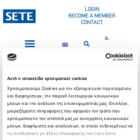
CONTENT
LOGIN
BECOME A MEMBER
CONTACT
PRESS CORNER
ASSOCIATION OF
HELLENIC OUTDOOR
Αυτή η ιστοσελίδα χρησιμοποιεί cookies
Χρησιμοποιούμε Cookies για την εξατομίκευση περιεχομένου
ACTIVITIES
και διαφημίσεων, την παροχή λειτουργιών κοινωνικών
μέσων και την ανάλυση της επισκεψιμότητάς μας. Επιπλέον,
ENTERPRISES
μοιραζόμαστε πληροφορίες που αφορούν τον τρόπο που
χρησιμοποιείτε τον ιστότοπό μας με συνεργάτες κοινωνικών
μέσων, διαφήμισης και αναλύσεων, οι οποίοι ενδεχομένως να
Enterprises
192
τις συνδυάσουν με άλλες πληροφορίες που τους έχετε