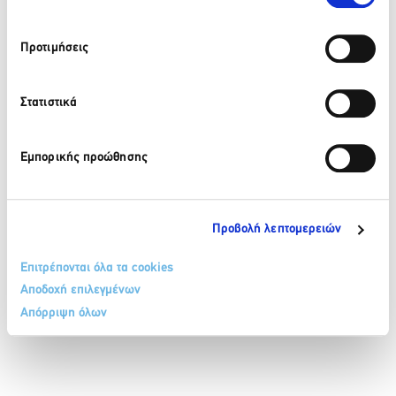
210 32 17 165
Προτιμήσεις
info@sete.gr
34, Amalias Av. 105 58, Athens
Στατιστικά
Register in our newsletter
Εμπορικής προώθησης
Προβολή λεπτομερειών
Επιτρέπονται όλα τα cookies
Αποδοχή επιλεγμένων
TERMS & CONDITIONS
COOKIE POLICY
PERSONAL DATA PROTECTION POLICY
Απόρριψη όλων
CONTACT
SITEMAP