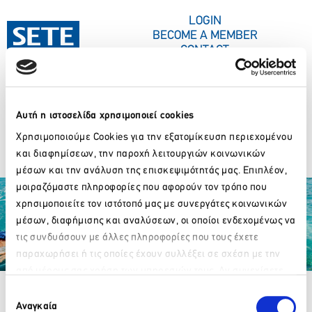
CONTENT
LOGIN
BECOME A MEMBER
CONTACT
Αυτή η ιστοσελίδα χρησιμοποιεί cookies
PRESS CORNER
Χρησιμοποιούμε Cookies για την εξατομίκευση περιεχομένου
Kallinikos Kallinikos
και διαφημίσεων, την παροχή λειτουργιών κοινωνικών
μέσων και την ανάλυση της επισκεψιμότητάς μας. Επιπλέον,
μοιραζόμαστε πληροφορίες που αφορούν τον τρόπο που
χρησιμοποιείτε τον ιστότοπό μας με συνεργάτες κοινωνικών
μέσων, διαφήμισης και αναλύσεων, οι οποίοι ενδεχομένως να
τις συνδυάσουν με άλλες πληροφορίες που τους έχετε
παραχωρήσει ή τις οποίες έχουν συλλέξει σε σχέση με την
Partner Organizations
από μέρους σας χρήση των υπηρεσιών τους. Αν συνεχίσετε
Please wait…
να χρησιμοποιείτε την ιστοσελίδα μας, συναινείτε στη χρήση
Επιλογή
των Cookies μας.
Αναγκαία
συγκατάθεσης