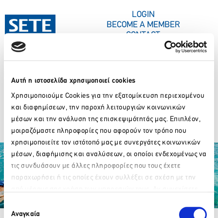
CONTENT
LOGIN
BECOME A MEMBER
CONTACT
Αυτή η ιστοσελίδα χρησιμοποιεί cookies
PRESS CORNER
Χρησιμοποιούμε Cookies για την εξατομίκευση περιεχομένου
Eftichios Vassilakis
και διαφημίσεων, την παροχή λειτουργιών κοινωνικών
μέσων και την ανάλυση της επισκεψιμότητάς μας. Επιπλέον,
μοιραζόμαστε πληροφορίες που αφορούν τον τρόπο που
χρησιμοποιείτε τον ιστότοπό μας με συνεργάτες κοινωνικών
μέσων, διαφήμισης και αναλύσεων, οι οποίοι ενδεχομένως να
τις συνδυάσουν με άλλες πληροφορίες που τους έχετε
παραχωρήσει ή τις οποίες έχουν συλλέξει σε σχέση με την
από μέρους σας χρήση των υπηρεσιών τους. Αν συνεχίσετε
Please wait…
να χρησιμοποιείτε την ιστοσελίδα μας, συναινείτε στη χρήση
Επιλογή
Partner Organizations
των Cookies μας.
Αναγκαία
συγκατάθεσης