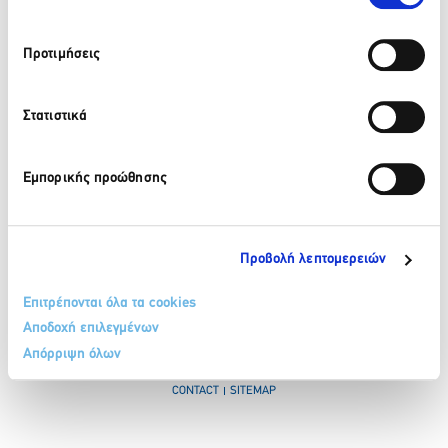
Προτιμήσεις
210 32 17 165
info@sete.gr
Στατιστικά
34, Amalias Av. 105 58, Athens
Εμπορικής προώθησης
Register in our newsletter
Προβολή λεπτομερειών
Επιτρέπονται όλα τα cookies
Αποδοχή επιλεγμένων
Απόρριψη όλων
TERMS & CONDITIONS
COOKIE POLICY
PERSONAL DATA PROTECTION POLICY
CONTACT
SITEMAP