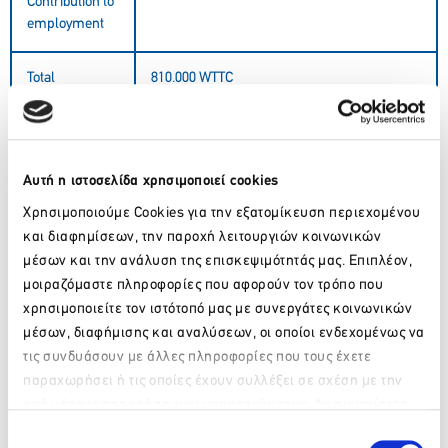
Contribution to
employment
Total
810.000 WTTC
Employment
International
19,7 bn. (cruise receipts are not included)
Tourism
Αυτή η ιστοσελίδα χρησιμοποιεί cookies
Receipts
Χρησιμοποιούμε Cookies για την εξατομίκευση περιεχομένου
και διαφημίσεων, την παροχή λειτουργιών κοινωνικών
International
32,7 mi. (cruise receipts are not included)
μέσων και την ανάλυση της επισκεψιμότητάς μας. Επιπλέον,
Tourist
μοιραζόμαστε πληροφορίες που αφορούν τον τρόπο που
Arrivals
χρησιμοποιείτε τον ιστότοπό μας με συνεργάτες κοινωνικών
μέσων, διαφήμισης και αναλύσεων, οι οποίοι ενδεχομένως να
Average per
603 € (cruise receipts are not included)
τις συνδυάσουν με άλλες πληροφορίες που τους έχετε
capital tourism
παραχωρήσει ή τις οποίες έχουν συλλέξει σε σχέση με την
expenditure
από μέρους σας χρήση των υπηρεσιών τους. Αν συνεχίσετε
Please wait…
να χρησιμοποιείτε την ιστοσελίδα μας, συναινείτε στη χρήση
Επιλογή