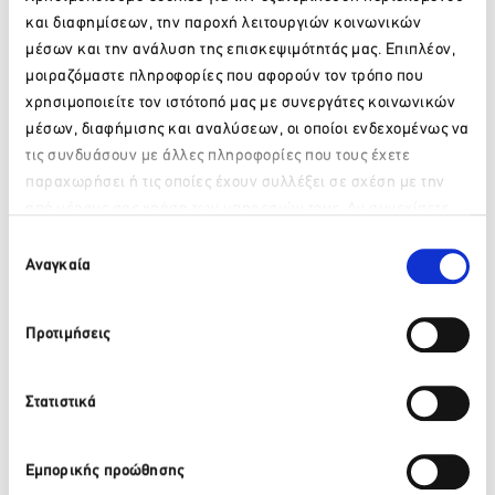
οτιδήποτε νεότερο, προκειμένου να διευκολύνουμε
και διαφημίσεων, την παροχή λειτουργιών κοινωνικών
επιχειρηματίες, εργαζομένους και ιδιώτες.
μέσων και την ανάλυση της επισκεψιμότητάς μας. Επιπλέον,
*τελευταία επικαιροποίηση 18.04.2022, στις 11.00
μοιραζόμαστε πληροφορίες που αφορούν τον τρόπο που
χρησιμοποιείτε τον ιστότοπό μας με συνεργάτες κοινωνικών
Για να δείτε τις Covid-19 ρυθμίσεις για το 2021,
πατήστε
μέσων, διαφήμισης και αναλύσεων, οι οποίοι ενδεχομένως να
εδώ
.
τις συνδυάσουν με άλλες πληροφορίες που τους έχετε
Για να δείτε τις Covid-19 ρυθμίσεις για το 2020,
πατήστε
παραχωρήσει ή τις οποίες έχουν συλλέξει σε σχέση με την
εδώ
.
από μέρους σας χρήση των υπηρεσιών τους. Αν συνεχίσετε
Παρακαλώ περιμένετε…
να χρησιμοποιείτε την ιστοσελίδα μας, συναινείτε στη χρήση
Επιλογή
των Cookies μας.
Αναγκαία
συγκατάθεσης
Προτιμήσεις
Στατιστικά
Εμπορικής προώθησης