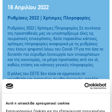
18 Απριλίου 2022
Ρυθμίσεις 2022 | Χρήσιμες Πληροφορίες
Ρυθμίσεις 2022 | Χρήσιμες Πληροφορίες Σε συνέχεια
της προσπάθειάς μας να υποστηρίξουμε όλες τις
τουριστικές επιχειρήσεις, δείτε παρακάτω κάποιες
χρήσιμες πληροφορίες αναφορικά με τις ρυθμίσεις
που έχουν ψηφιστεί λόγω του Covid-19 για την όσο το
δυνατόν πιο εύρυθμη λειτουργία των επιχειρήσεων
και της οικονομίας, τα μέτρα προστασίας από τον ιό,
καθώς επίσης και κάποιες γενικές πληροφορίες.
Ο ρόλος του ΣΕΤΕ δεν είναι να ερμηνεύει τη
νομοθεσία και παραμένει συμβουλευτικός, παρόλα
αυτά συγκεντρώνουμε από όλες τις διαθέσιμες πηγές
τη σχετική πληροφορία, την επεξεργαζόμαστε και
καταθέτουμε τις απόψεις μας στα ερωτήματα που
λαμβάνουμε από τις επιχειρήσεις και το κοινό.
Αυτή η ιστοσελίδα χρησιμοποιεί cookies
Θα επικαιροποιούμε* τακτικά το περιεχόμενο με
Χρησιμοποιούμε Cookies για την εξατομίκευση περιεχομένου