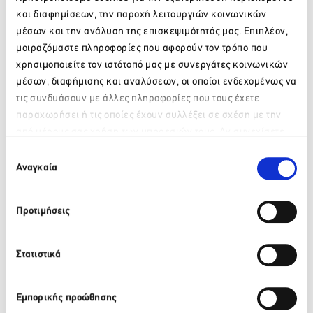
οτιδήποτε νεότερο, προκειμένου να διευκολύνουμε
και διαφημίσεων, την παροχή λειτουργιών κοινωνικών
επιχειρηματίες, εργαζομένους και ιδιώτες.
μέσων και την ανάλυση της επισκεψιμότητάς μας. Επιπλέον,
*τελευταία επικαιροποίηση 18.04.2022, στις 11.00
μοιραζόμαστε πληροφορίες που αφορούν τον τρόπο που
χρησιμοποιείτε τον ιστότοπό μας με συνεργάτες κοινωνικών
Για να δείτε τις Covid-19 ρυθμίσεις για το 2021,
πατήστε
μέσων, διαφήμισης και αναλύσεων, οι οποίοι ενδεχομένως να
εδώ
.
τις συνδυάσουν με άλλες πληροφορίες που τους έχετε
Για να δείτε τις Covid-19 ρυθμίσεις για το 2020,
πατήστε
παραχωρήσει ή τις οποίες έχουν συλλέξει σε σχέση με την
εδώ
.
από μέρους σας χρήση των υπηρεσιών τους. Αν συνεχίσετε
Παρακαλώ περιμένετε…
να χρησιμοποιείτε την ιστοσελίδα μας, συναινείτε στη χρήση
Επιλογή
των Cookies μας.
Αναγκαία
συγκατάθεσης
Προτιμήσεις
Στατιστικά
Εμπορικής προώθησης