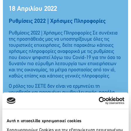
18 Απριλίου 2022
Ρυθμίσεις 2022 | Χρήσιμες Πληροφορίες
Ρυθμίσεις 2022 | Χρήσιμες Πληροφορίες Σε συνέχεια
της προσπάθειάς μας να υποστηρίξουμε όλες τις
τουριστικές επιχειρήσεις, δείτε παρακάτω κάποιες
χρήσιμες πληροφορίες αναφορικά με τις ρυθμίσεις
που έχουν ψηφιστεί λόγω του Covid-19 για την όσο το
δυνατόν πιο εύρυθμη λειτουργία των επιχειρήσεων
και της οικονομίας, τα μέτρα προστασίας από τον ιό,
καθώς επίσης και κάποιες γενικές πληροφορίες.
Ο ρόλος του ΣΕΤΕ δεν είναι να ερμηνεύει τη
νομοθεσία και παραμένει συμβουλευτικός, παρόλα
αυτά συγκεντρώνουμε από όλες τις διαθέσιμες πηγές
τη σχετική πληροφορία, την επεξεργαζόμαστε και
καταθέτουμε τις απόψεις μας στα ερωτήματα που
λαμβάνουμε από τις επιχειρήσεις και το κοινό.
Αυτή η ιστοσελίδα χρησιμοποιεί cookies
Θα επικαιροποιούμε* τακτικά το περιεχόμενο με
Χρησιμοποιούμε Cookies για την εξατομίκευση περιεχομένου