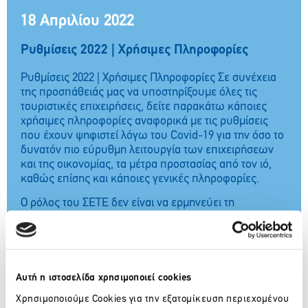
18 Απριλίου 2022
Ρυθμίσεις 2022 | Χρήσιμες Πληροφορίες
Ρυθμίσεις 2022 | Χρήσιμες Πληροφορίες Σε συνέχεια
της προσπάθειάς μας να υποστηρίξουμε όλες τις
τουριστικές επιχειρήσεις, δείτε παρακάτω κάποιες
χρήσιμες πληροφορίες αναφορικά με τις ρυθμίσεις
που έχουν ψηφιστεί λόγω του Covid-19 για την όσο το
δυνατόν πιο εύρυθμη λειτουργία των επιχειρήσεων
και της οικονομίας, τα μέτρα προστασίας από τον ιό,
καθώς επίσης και κάποιες γενικές πληροφορίες.
Ο ρόλος του ΣΕΤΕ δεν είναι να ερμηνεύει τη
νομοθεσία και παραμένει συμβουλευτικός, παρόλα
αυτά συγκεντρώνουμε από όλες τις διαθέσιμες πηγές
τη σχετική πληροφορία, την επεξεργαζόμαστε και
καταθέτουμε τις απόψεις μας στα ερωτήματα που
λαμβάνουμε από τις επιχειρήσεις και το κοινό.
Αυτή η ιστοσελίδα χρησιμοποιεί cookies
Θα επικαιροποιούμε* τακτικά το περιεχόμενο με
Χρησιμοποιούμε Cookies για την εξατομίκευση περιεχομένου