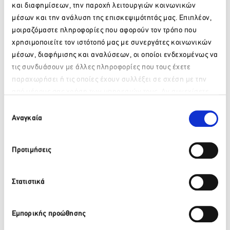
οτιδήποτε νεότερο, προκειμένου να διευκολύνουμε
και διαφημίσεων, την παροχή λειτουργιών κοινωνικών
επιχειρηματίες, εργαζομένους και ιδιώτες.
μέσων και την ανάλυση της επισκεψιμότητάς μας. Επιπλέον,
μοιραζόμαστε πληροφορίες που αφορούν τον τρόπο που
*τελευταία επικαιροποίηση 18.04.2022, στις 11.00
χρησιμοποιείτε τον ιστότοπό μας με συνεργάτες κοινωνικών
Για να δείτε τις Covid-19 ρυθμίσεις για το 2021,
πατήστε
μέσων, διαφήμισης και αναλύσεων, οι οποίοι ενδεχομένως να
εδώ
.
τις συνδυάσουν με άλλες πληροφορίες που τους έχετε
Για να δείτε τις Covid-19 ρυθμίσεις για το 2020,
πατήστε
παραχωρήσει ή τις οποίες έχουν συλλέξει σε σχέση με την
εδώ
.
από μέρους σας χρήση των υπηρεσιών τους. Αν συνεχίσετε
Παρακαλώ περιμένετε…
να χρησιμοποιείτε την ιστοσελίδα μας, συναινείτε στη χρήση
Επιλογή
των Cookies μας.
Αναγκαία
συγκατάθεσης
Προτιμήσεις
Στατιστικά
Εμπορικής προώθησης