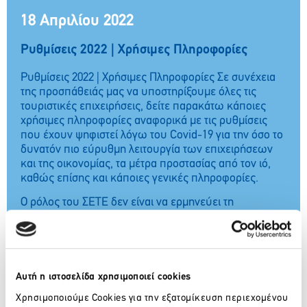
18 Απριλίου 2022
Ρυθμίσεις 2022 | Χρήσιμες Πληροφορίες
Ρυθμίσεις 2022 | Χρήσιμες Πληροφορίες Σε συνέχεια
της προσπάθειάς μας να υποστηρίξουμε όλες τις
τουριστικές επιχειρήσεις, δείτε παρακάτω κάποιες
χρήσιμες πληροφορίες αναφορικά με τις ρυθμίσεις
που έχουν ψηφιστεί λόγω του Covid-19 για την όσο το
δυνατόν πιο εύρυθμη λειτουργία των επιχειρήσεων
και της οικονομίας, τα μέτρα προστασίας από τον ιό,
καθώς επίσης και κάποιες γενικές πληροφορίες.
Ο ρόλος του ΣΕΤΕ δεν είναι να ερμηνεύει τη
νομοθεσία και παραμένει συμβουλευτικός, παρόλα
αυτά συγκεντρώνουμε από όλες τις διαθέσιμες πηγές
τη σχετική πληροφορία, την επεξεργαζόμαστε και
καταθέτουμε τις απόψεις μας στα ερωτήματα που
λαμβάνουμε από τις επιχειρήσεις και το κοινό.
Αυτή η ιστοσελίδα χρησιμοποιεί cookies
Θα επικαιροποιούμε* τακτικά το περιεχόμενο με
Χρησιμοποιούμε Cookies για την εξατομίκευση περιεχομένου