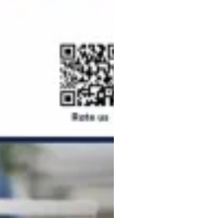
Digital
Academy
for
Business
– Online
workshop
30 Μαρτίου
2026
Περισσότερα »