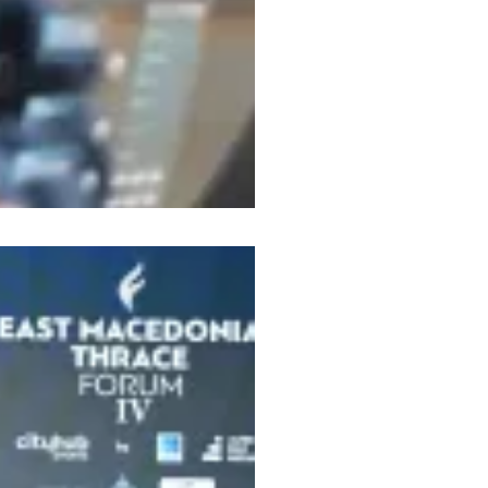
Ο
ΣΕΤΕ
συμμετείχε
στο 4th
East
Macedonia
and
Thrace
Forum
20 Μαρτίου 2026
Περισσότερα »