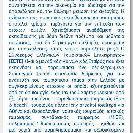
συνεπάγεται για την οικονομία και ιδιαίτερα για την
απασχόληση και την βιώσιμη μείωση της ανεργίας. Η
ενίσχυση της τουριστικής εκπαίδευσης και κατάρτισης
αποτελεί κρίσιμο παράγοντα για την επίτευξη των
στόχων αυτών. Χρειαζόμαστε αναβάθμιση της
εκπαίδευσης με βάση διεθνή πρότυπα και μαθητεία
ποιότητας, που θα δημιουργεί ευκαιρίες εμπειριών
και απασχόλησης στους νέους συμπολίτες μας.2 Ο
Σύνδεσμος Ελληνικών Τουριστικών Επιχειρήσεων
(
ΣΕΤΕ
) είναι ο μοναδικός Κοινωνικός Εταίρος που έχει
εκπονήσει και παρουσιάσει ένα ολοκληρωμένο
Στρατηγικό Σχέδιο δεκαετούς διάρκειας για την
ανάπτυξη του τουριστικού τομέα στην Ελλάδα με
συγκεκριμένους στόχους οι οποίοι εξυπηρετούνται
από τη δημιουργία ενός ισχυρού χαρτοφυλακίου από
έξι κύρια προϊόντα – παραθεριστικός τουρισμός (Sun
& beach), τουρισμός πόλης (city breaks) ιδιαίτερα για
Αθήνα και Θεσσαλονίκη, ναυτικός τουρισμός, ιατρικός
τουρισμός, συνεδριακός τουρισμός (MICE),
πολιτιστικός / θρησκευτικός τουρισμός – καθώς και
μια σειρά από συμπληρωματικά και εξειδικευμένα