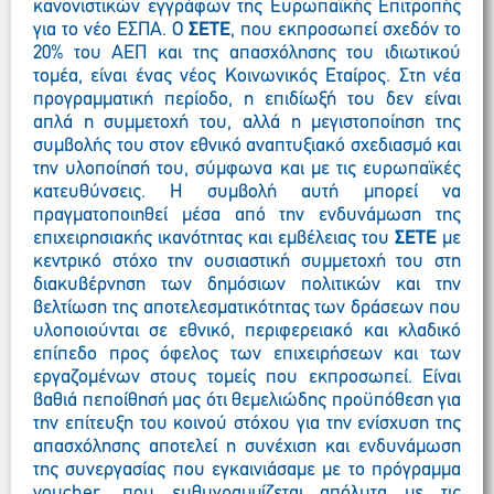
κανονιστικών εγγράφων της Ευρωπαϊκής Επιτροπής
για το νέο ΕΣΠΑ. Ο
ΣΕΤΕ
, που εκπροσωπεί σχεδόν το
20% του ΑΕΠ και της απασχόλησης του ιδιωτικού
τομέα, είναι ένας νέος Κοινωνικός Εταίρος. Στη νέα
προγραμματική περίοδο, η επιδίωξή του δεν είναι
απλά η συμμετοχή του, αλλά η μεγιστοποίηση της
συμβολής του στον εθνικό αναπτυξιακό σχεδιασμό και
την υλοποίησή του, σύμφωνα και με τις ευρωπαϊκές
κατευθύνσεις. Η συμβολή αυτή μπορεί να
πραγματοποιηθεί μέσα από την ενδυνάμωση της
επιχειρησιακής ικανότητας και εμβέλειας του
ΣΕΤΕ
με
κεντρικό στόχο την ουσιαστική συμμετοχή του στη
διακυβέρνηση των δημόσιων πολιτικών και την
βελτίωση της αποτελεσματικότητας των δράσεων που
υλοποιούνται σε εθνικό, περιφερειακό και κλαδικό
επίπεδο προς όφελος των επιχειρήσεων και των
εργαζομένων στους τομείς που εκπροσωπεί. Είναι
βαθιά πεποίθησή μας ότι θεμελιώδης προϋπόθεση για
την επίτευξη του κοινού στόχου για την ενίσχυση της
απασχόλησης αποτελεί η συνέχιση και ενδυνάμωση
της συνεργασίας που εγκαινιάσαμε με το πρόγραμμα
voucher, που ευθυγραμμίζεται απόλυτα με τις