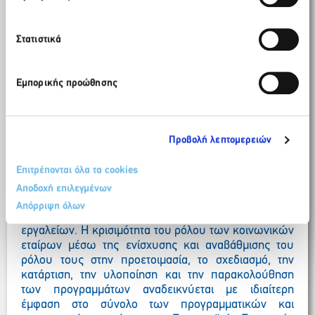
απαραίτητων εργαλείων και μέτρων ανάλογα με τις
εξειδικευμένες ανάγκες κάθε κατηγορίας προϊόντος
Στατιστικά
και τις ιδιαίτερες απαιτήσεις της αντίστοιχης αγοράς
εργασίας. Μεταξύ των μέτρων αυτών είναι η
επαγγελματική κατάρτιση σε πραγματικές συνθήκες
Εμπορικής προώθησης
εργασίας, η πρακτική άσκηση και η μαθητεία με βάση
πρότυπα ποιότητας και προγράμματα εκπαίδευσης
που οδηγούν σε διεθνώς αναγνωρισμένα
επαγγελματικά προσόντα.
Προβολή λεπτομερειών
Πιστεύουμε, επίσης, ότι η Πολιτεία πρέπει να
επενδύσει στην προσπάθεια δημιουργίας «τουριστικής
Επιτρέπονται όλα τα cookies
συνείδησης» ιδιαίτερα στις πρώτες βαθμίδες της
Αποδοχή επιλεγμένων
τυπικής εκπαίδευσης με την αξιοποίηση των
Απόρριψη όλων
σύγχρονων τεχνολογιών και διαδικτυακών
εργαλείων. Η κρισιμότητα του ρόλου των κοινωνικών
εταίρων μέσω της ενίσχυσης και αναβάθμισης του
ρόλου τους στην προετοιμασία, το σχεδιασμό, την
κατάρτιση, την υλοποίηση και την παρακολούθηση
των προγραμμάτων αναδεικνύεται με ιδιαίτερη
έμφαση στο σύνολο των προγραμματικών και