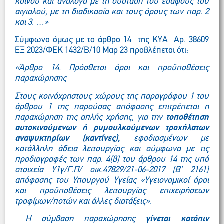
κοινού και ανάλογα με τη σύσταση του εδάφους του
αιγιαλού, με τη διαδικασία και τους όρους των παρ. 2
και 3. …»
Σύμφωνα όμως με το άρθρο 14 της ΚΥΑ Αρ. 38609
ΕΞ 2023/ΦΕΚ 1432/Β/10 Μαρ 23 προβλέπεται ότι:
«Άρθρο 14. Πρόσθετοι όροι και προϋποθέσεις
παραχώρησης
Στους κοινόχρηστους χώρους της παραγράφου 1 του
άρθρου 1 της παρούσας απόφασης επιτρέπεται η
παραχώρηση της απλής χρήσης, για την
τοποθέτηση
αυτοκινούμενων ή ρυμουλκούμενων τροχήλατων
αναψυκτηρίων (καντίνες),
εφοδιασμένων με
κατάλληλη άδεια λειτουργίας και σύμφωνα με τις
προδιαγραφές των παρ. 4(β) του άρθρου 14 της υπό
στοιχεία Υ1γ/Γ.Π/ οικ.47829/21-06-2017 (B’ 2161)
απόφασης του Υπουργού Υγείας «Υγειονομικοί όροι
και προϋποθέσεις λειτουργίας επιχειρήσεων
τροφίμων/ποτών και άλλες διατάξεις».
Η σύμβαση παραχώρησης
γίνεται κατόπιν