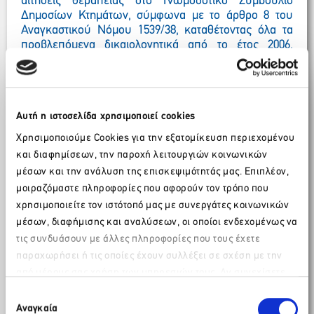
αιτήσεις θεραπείας στο Γνωμοδοτικό Συμβούλιο
Δημοσίων Κτημάτων, σύμφωνα με το άρθρο 8 του
Αναγκαστικού Νόμου 1539/38, καταθέτοντας όλα τα
προβλεπόμενα δικαιολογητικά από το έτος 2006.
Δυστυχώς, το Γνωμοδοτικό Συμβούλιο δεν έχει
συγκληθεί μέχρι σήμερα για να αποφανθεί επί των
αιτήσεων θεραπείας.
Επίσης, τόσο η Περιφέρεια Ιονίων Νήσων, όσο και ο
Αυτή η ιστοσελίδα χρησιμοποιεί cookies
Δήμος Ζακύνθου, το Επιμελητήριο Ζακύνθου, το ΤΕΕ
Χρησιμοποιούμε Cookies για την εξατομίκευση περιεχομένου
Ζακύνθου και οι Σύλλογοι Ξενοδόχων και
και διαφημίσεων, την παροχή λειτουργιών κοινωνικών
Τουριστικών Καταλυμάτων Ζακύνθου, έχουν ζητήσει
με αποφάσεις τους να ακυρωθεί η συγκεκριμένη
μέσων και την ανάλυση της επισκεψιμότητάς μας. Επιπλέον,
διοικητική πράξη και να γίνει επαναχάραξη της
μοιραζόμαστε πληροφορίες που αφορούν τον τρόπο που
γραμμής Παλαιού Αιγιαλού, λαμβάνοντας υπ’ όψιν τα
χρησιμοποιείτε τον ιστότοπό μας με συνεργάτες κοινωνικών
προαναφερόμενα (όπως έχει γίνει σε πολλές περιοχές
μέσων, διαφήμισης και αναλύσεων, οι οποίοι ενδεχομένως να
της χώρας).
τις συνδυάσουν με άλλες πληροφορίες που τους έχετε
Είναι προφανές ότι η Διοίκηση στην συγκεκριμένη
παραχωρήσει ή τις οποίες έχουν συλλέξει σε σχέση με την
περιοχή οφείλει να επιλύσει το πρόβλημα που η ίδια
από μέρους σας χρήση των υπηρεσιών τους. Αν συνεχίσετε
Παρακαλώ περιμένετε…
δημιούργησε 17 χρόνια μετά την θέσπιση του σχεδίου
να χρησιμοποιείτε την ιστοσελίδα μας, συναινείτε στη χρήση
Επιλογή
πόλης και να ανακαλέσει/ακυρώσει τον καθορισμό της
των Cookies μας.
Αναγκαία
συγκατάθεσης