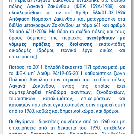
Η περιοχή Λαγανά Ζακύνθου εντάχθηκε στο σχέδιο
πόλης Λαγανά Ζακύνθου (ΦΕΚ 159Δ/1988) και
ολοκληρώθηκε με την υπ’ Αριθμ. 564/01-03-1994
Απόφαση Νομάρχη Ζακύνθου και μεταγράφηκε στα
βιβλία μεταγραφών Ζακύνθου με τόμο 641 και αριθμό
78 από 4/11/2004. Με βάση το σχέδιο πόλης και τους
όρους δόμησης της περιοχής
ανεγέρθηκαν με
νόμιμες πράξεις της διοίκησης
εκατοντάδες
οικοδομές (δρόμοι, τεχνικά έργα, οικίες και
επιχειρήσεις).
Ωστόσο, το 2011, δηλαδή δεκαεπτά (17) χρόνια μετά, με
το ΦΕΚ υπ’ Αριθμ. 94/19-05-2011 καθορίστηκε ζώνη
Παλαιού Αιγιαλού στην περιοχή του σχεδίου πόλης
Λαγανά Ζακύνθου, εντός της οποίας έχει
συμπεριληφθεί πληθώρα ακινήτων, ξενοδοχείων,
τουριστικών καταλυμάτων, επιχειρήσεων και
κατοικιών που είναι εγκατεστημένα στην περιοχή αυτή
από το 1960, καθώς και δημοτικοί χώροι και δρόμοι.
Οι θιγόμενοι ιδιοκτήτες ακινήτων από το 1960 και με
επιχειρήσεις από τη δεκαετία του 1970, υπέβαλαν