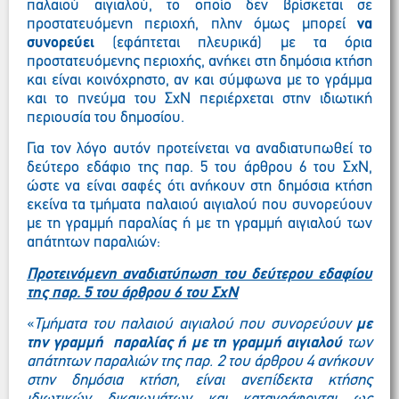
παλαιού αιγιαλού, το οποίο δεν βρίσκεται σε
προστατευόμενη περιοχή, πλην όμως μπορεί
να
συνορεύει
(εφάπτεται πλευρικά) με τα όρια
προστατευόμενης περιοχής, ανήκει στη δημόσια κτήση
και είναι κοινόχρηστο, αν και σύμφωνα με το γράμμα
και το πνεύμα του ΣχΝ περιέρχεται στην ιδιωτική
περιουσία του δημοσίου.
Για τον λόγο αυτόν προτείνεται να αναδιατυπωθεί το
δεύτερο εδάφιο της παρ. 5 του άρθρου 6 του ΣχΝ,
ώστε να είναι σαφές ότι ανήκουν στη δημόσια κτήση
εκείνα τα τμήματα παλαιού αιγιαλού που συνορεύουν
με τη γραμμή παραλίας ή με τη γραμμή αιγιαλού των
απάτητων παραλιών:
Προτεινόμενη αναδιατύπωση του δεύτερου εδαφίου
της παρ. 5 του άρθρου 6 του ΣχΝ
«
Τμήματα του παλαιού αιγιαλού που συνορεύουν
με
την γραμμή παραλίας ή με τη γραμμή αιγιαλού
των
απάτητων παραλιών της παρ. 2 του άρθρου 4 ανήκουν
στην δημόσια κτήση, είναι ανεπίδεκτα κτήσης