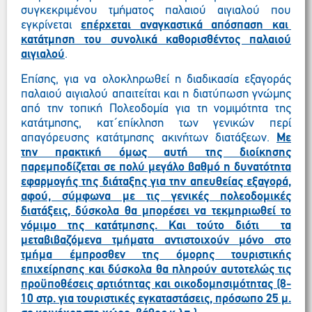
συγκεκριμένου τμήματος παλαιού αιγιαλού που
εγκρίνεται
επέρχεται αναγκαστικά απόσπαση και
κατάτμηση του συνολικά καθορισθέντος παλαιού
αιγιαλού
.
Επίσης, για να ολοκληρωθεί η διαδικασία εξαγοράς
παλαιού αιγιαλού απαιτείται και η διατύπωση γνώμης
από την
τοπική Πολεοδομία
για τη νομιμότητα της
κατάτμησης, κατ΄επίκληση των γενικών περί
απαγόρευσης κατάτμησης ακινήτων διατάξεων.
Με
την πρακτική όμως αυτή της διοίκησης
παρεμποδίζεται σε πολύ μεγάλο βαθμό η δυνατότητα
εφαρμογής της διάταξης για την απευθείας εξαγορά,
αφού, σύμφωνα με τις γενικές πολεοδομικές
διατάξεις, δύσκολα θα μπορέσει να τεκμηριωθεί το
νόμιμο της κατάτμησης. Και τούτο διότι τα
μεταβιβαζόμενα τμήματα αντιστοιχούν μόνο στο
τμήμα έμπροσθεν της όμορης τουριστικής
επιχείρησης και δύσκολα θα πληρούν αυτοτελώς τις
προϋποθέσεις αρτιότητας και οικοδομησιμότητας (8-
10 στρ. για τουριστικές εγκαταστάσεις, πρόσωπο 25 μ.