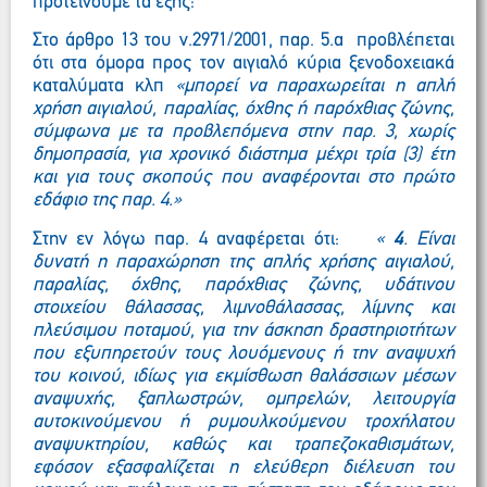
προτείνουμε τα εξής:
Στο άρθρο 13 του ν.2971/2001, παρ. 5.α προβλέπεται
ότι στα όμορα προς τον αιγιαλό κύρια ξενοδοχειακά
καταλύματα κλπ
«μπορεί να παραχωρείται η απλή
χρήση αιγιαλού, παραλίας, όχθης ή παρόχθιας ζώνης,
σύμφωνα με τα προβλεπόμενα στην παρ. 3, χωρίς
δημοπρασία, για χρονικό διάστημα μέχρι τρία (3) έτη
και για τους σκοπούς που αναφέρονται στο πρώτο
εδάφιο της παρ. 4.»
Στην εν λόγω παρ. 4 αναφέρεται ότι:
«
4
. Είναι
δυνατή η παραχώρηση της απλής χρήσης αιγιαλού,
παραλίας, όχθης, παρόχθιας ζώνης, υδάτινου
στοιχείου θάλασσας, λιμνοθάλασσας, λίμνης και
πλεύσιμου ποταμού, για την άσκηση δραστηριοτήτων
που εξυπηρετούν τους λουόμενους ή την αναψυχή
του κοινού, ιδίως για εκμίσθωση θαλάσσιων μέσων
αναψυχής, ξαπλωστρών, ομπρελών, λειτουργία
αυτοκινούμενου ή ρυμουλκούμενου τροχήλατου
αναψυκτηρίου, καθώς και τραπεζοκαθισμάτων,
εφόσον εξασφαλίζεται η ελεύθερη διέλευση του