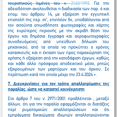
τουριστικούς λιμένες του ν.
2160/1993
. Για την
αδειοδότηση ακολουθείται η διαδικασία των παρ. 6 και
επομ. του άρθρου 14, με εξαίρεση την εγγυητική
επιστολή της περ. στ’, επιπλέον δε, υποβάλλονται από
τον αιτούντα οπωσδήποτε φωτογραφίες και χάρτης
της ευρύτερης περιοχής με την ακριβή θέση του
έργου και δημόσια έγγραφα και αεροφωτογραφίες
συνοδευόμενες από υπεύθυνη δήλωση του
μηχανικού, από τα οποία να προκύπτει ο χρόνος
κατασκευής και η έκταση των προς παραχώρηση της
χρήσης ή εξαίρεση από την κατεδάφιση έργων, καθώς
και κάθε άλλο πρόσφορο αποδεικτικό μέσο, ρητώς
εξαιρουμένων των μαρτύρων και του όρκου. Σε
περίπτωση κατά την οποία μέχρι την 23.4.2024 ».
7. Διευκρινίσεις για τον τρόπο απαλλοτρίωσης της
παραλίας, ώστε να καταστεί κοινόχρηστη
Στο άρθρο 7 του ν. 2971/2001 προβλέπεται , μεταξύ
άλλων, ότι για την παραλία εφαρμόζονται οι διατάξεις
περί ρυμοτομικών απαλλοτριώσεων και ότι
εμπράγματα δικαιώματα ιδιωτών απαλλοτριώνονται