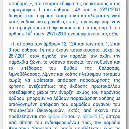
υποδομής», στο τέταρτο εδάφιο της περίπτωσης α της
παραγράφου 1 του άρθρου 14Α του ν. 2971/2001
διαγράφεται η φράση «τουριστικά καταλύματα γενικά
και ξενοδοχειακές μονάδες εκτός των αναφερομένων
στο προηγούμενο εδάφιο» και η περ. α της παρ. 1 του
Α
άρθρου 14
του ν. 2971/2001 αναμορφώνεται ως εξής:
«1. α) Έργα των άρθρων 12, 12Α και των παρ. 1, 2 και
3 του άρθρου 14 που έχουν κατασκευαστεί μέχρι τις
28.7.2011 στον αιγιαλό, την παραλία, την όχθη, την
παρόχθια ζώνη, το υδάτινο στοιχείο, τον πυθμένα και
το υπέδαφος του βυθού της θάλασσας,
λιμνοθάλασσας, λίμνης και κοίτης πλεύσιμου ποταμού
χωρίς να υφίσταται απόφαση παραχώρησης της
χρήσης, ανεξαρτήτως της έκδοσης πρωτοκόλλου
κατεδάφισης μέχρι την έναρξη ισχύος του παρόντος
άρθρου, μπορούν να λάβουν παραχώρηση χρήσης με
αιτιολογημένη απόφαση του αρμοδίου οργάνου του
Υπουργείου Οικονομικών, εκτός από εκείνα που
προβλέπονται στο
άρθρο 86
του ν.
4504/2017
, ύστερα
από αίτηση του ενδιαφερομένου προς την αρμόδια
Κτηματική Υπηρεσία, η οποία υποβάλλεται έως τις