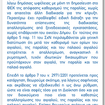
λόγω δημόσιας ωφέλειας με μόνη τη δημοσίευση στο
ΦΕΚ της απόφασης καθορισμού της παραλίας, χωρίς
να απαιτείται άλλη διαδικασία για την κήρυξη.
Περαιτέρω έχει προβλεφθεί ειδική διάταξη για την
δυνατότητα επίσπευσης της διαδικασίας
απαλλοτρίωσης από ξενοδοχειακές εγκαταστάσεις,
χωρίς επιβάρυνση του οικείου Δήμου. Εν τούτοις στο
άρθρο 5 παρ. 11 του ΣχΝ περιλαμβάνεται μία γενική
διατύπωση ότι μετά τον καθορισμό των ορίων του
αιγιαλού, της παραλίας και του παλαιού αιγιαλού
επιτρέπεται η απαλλοτρίωση, αναγκαστική ή
ρυμοτομική, τυχόν ιδιωτικών δικαιωμάτων που
προϋπάρχουν στον αιγιαλό, την παραλία και τον
παλαιό αιγιαλό.
Επειδή το άρθρο 7 του ν. 2971/2201 προτείνεται προς
κατάργηση, θεωρούμε σκόπιμο, για λόγους σαφήνειας
και ακρίβειας να εξειδικευθεί η ως άνω ρύθμιση,
ώστε να είναι σαφές τόσο για τη Διοίκηση όσο και για
τον διοικούμενο ποιο είναι το καθεστώς
απαλλοτρίωσης του αιγιαλού, της παραλίας και του