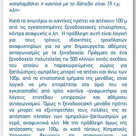
καταλαμβάνει η καντίνα με το δάπεδο είναι 15 τ.μ.
κλπ»
Κατά τα ανωτέρω οι καντίνες πρέπει να απέχουν 100 μ
από τις εγκατεστημένες ξενοδοχειακές επιχειρήσεις,
κέντρα αναψυχής κ.λπ. Η πρόβλεψη αυτή είναι λογική
για τους τρίτους ιδιοκτήτες τροχήλατων
αναψυκτηρίων για να μην δημιουργείται αθέμιτος
ανταγωνισμός με τα ξενοδοχεία. Πράγματι σε ένα
ξενοδοχείο πολυτελείας πχ 500 κλινών εκτός σχεδίου
του οποίου ο παραχωρούμενος χώρος για
ξαπλώστρες-ομπρέλες μπορεί να απέχει και άνω των
100μ. από τα επισιτιστικά τμήματα της μονάδας, είναι
λογικό να μην επιτρέπεται στο όριό του να
εγκατασταθεί από τρίτο καντίνα -αναψυκτήριο για
λόγους επιπέδου υπηρεσιών και αθέμιτου
ανταγωνισμού. Όμως η ξενοδοχειακή μονάδα πρέπει
να μπορεί να εξυπηρετήσει τους πελάτες της σε
απόσταση πλησίον των ομπρελών-ξαπλωστρών με
νερό, αναψυκτικά κλπ. Με την πρόβλεψη όμως της
απόστασης των 100μ. οι κατά τόπους Κτηματικές
Υπηρεσίες θεωρούν ότι απαγορεύεται να