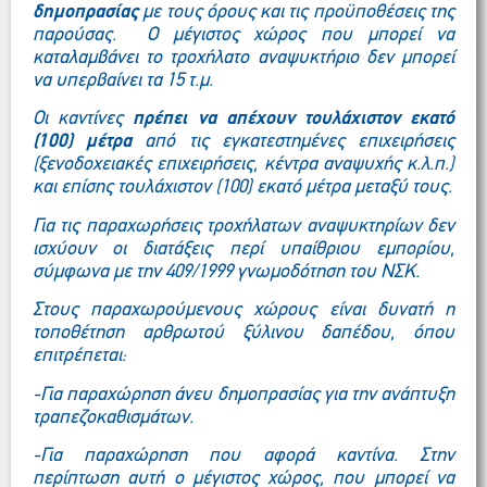
δημοπρασίας
με τους όρους και τις προϋποθέσεις της
παρούσας. Ο μέγιστος χώρος που μπορεί να
καταλαμβάνει το τροχήλατο αναψυκτήριο δεν μπορεί
να υπερβαίνει τα 15 τ.μ.
Οι καντίνες
πρέπει να απέχουν τουλάχιστον εκατό
(100) μέτρα
από τις εγκατεστημένες επιχειρήσεις
(ξενοδοχειακές επιχειρήσεις, κέντρα αναψυχής κ.λ.π.)
και επίσης τουλάχιστον (100) εκατό μέτρα μεταξύ τους.
Για τις παραχωρήσεις τροχήλατων αναψυκτηρίων δεν
ισχύουν οι διατάξεις περί υπαίθριου εμπορίου,
σύμφωνα με την 409/1999 γνωμοδότηση του ΝΣΚ.
Στους παραχωρούμενους χώρους είναι δυνατή η
τοποθέτηση αρθρωτού ξύλινου δαπέδου, όπου
επιτρέπεται:
-Για παραχώρηση άνευ δημοπρασίας για την ανάπτυξη
τραπεζοκαθισμάτων.
-Για παραχώρηση που αφορά καντίνα. Στην
περίπτωση αυτή ο μέγιστος χώρος, που μπορεί να