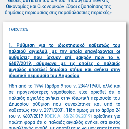
Θέσεις
ΣΕΤΕ
επί του σ/ν του Υπουργείου Εθνικής
Οικονομίας και Οικονομικών «Όροι αξιοποίησης της
δημόσιας περιουσίας στις παραθαλάσσιες περιοχές»
16/02/2024
1. Ρύθμιση για το ιδιοκτησιακό καθεστώς του
παλαιού αιγιαλού, με την οποία επανέρχονται οι
ρυθμίσεις που ίσχυαν επί μακρόν πριν το ν.
4607/2019, σύμφωνα με τις οποίες ο παλαιός
αιγιαλός αποτελεί δημόσιο κτήμα και ανήκει στην
ιδιωτική περιουσία του Δημοσίου
Ήδη από το 1944 (άρθρο 9 του ν. 2344/1940), αλλά και
σε προγενέστερες νομοθεσίες, είχε ορισθεί ότι ο
παλαιός αιγιαλός ανήκει στην ιδιωτική περιουσία του
Δημοσίου ρύθμιση που συνεχίστηκε και υπό το
καθεστώς του ν. 2971/2001. Ήδη όμως με το άρθρο 24
του ν. 4607/2019 (
ΦΕΚ Α’ 65/24.04.2019
) ορίσθηκε για
πρώτη φορά ότι ο παλαιός αιγιαλός ανήκει στα εκτός
συναλλαγής αγαθά, με αποτέλεσμα να μην επιτρέπεται