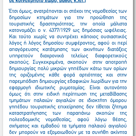
σε κοινόχρηστο χώρο, βάθος κ.λπ.)
Έτσι όμως, ανατρέπονται οι στόχοι της νομοθεσίας των
δημοσίων κτημάτων για την προώθηση της
τουριστικής δραστηριότητας, την οποία μάλιστα
κατονομάζει ο ν. 4377/1929 ως δημόσιας ωφέλειας.
Και τούτο χωρίς να συντρέχει κάποιος ουσιαστικός
λόγος ή λόγος δημοσίου συμφέροντος, αφού οι περί
απαγόρευσης κατάτμησης των ακινήτων διατάξεις
υπηρετούν διαχρονικά τελείως διαφορετικούς
σκοπούς. Συγκεκριμένα, σκοπούν στην αποτροπή
δημιουργίας πολύ μικρών γηπέδων κάτω των ορίων
της οριζομένης κάθε φορά αρτιότητας και στην
παρεμπόδιση δημιουργίας εδαφικών λωρίδων για την
εφαρμογή ιδιωτικής ρυμοτομίας. Είναι αυτονόητο
όμως ότι στην ειδική περίπτωση της μεταβίβασης
τμημάτων παλαιών αιγιαλών σε ιδιοκτήτη όμορου
γηπέδου τουριστικής επιχείρησης δεν τίθεται ζήτημα
καταστρατήγησης των παραπάνω σκοπών της
πολεοδομικής νομοθεσίας, αφού λόγω θέσης,
σχήματος και εμβαδού τα τμήματα παλαιού αιγιαλού
δεν μπορούν να εξομοιωθούν με τα συνήθη ακίνητα