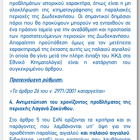
προβλημάτων ιστορικού χαρακτήρα, όπως είναι η μη
ολοκλήρωση της κτηματογράφησης σε παραλιακές
περιοχές της Δωδεκανήσου. Οι σημαντικοί δημόσιοι
πόροι που θα προκύψουν μπορούν να ενταχθούν σε
ένα πράσινο ταμείο για την αναβάθμιση και προστασία
των προστατευόμενων περιοχών της Δωδεκανήσου.
Απαραίτητη προϋπόθεση όμως για τον μετέπειτα
χαρακτηρισμό της έκτασης αυτής ως παλαιού αιγιαλού
(η οποία θα γίνει μετά την πλήρη ένταξη του ΚΚΔ στο
Εθνικό Κτηματολόγιο) είναι η κατάργηση του
συγκεκριμένου άρθρου.
Προτεινόμενη ρύθμιση:
«Το άρθρο 26 του ν. 2971/2001 καταργείται»
4. Αντιμετώπιση του χρονίζοντος προβλήματος της
περιοχής Λαγανά Ζακύνθου.
Στο άρθρο 5 του ΣχΝ ορίζονται τα κριτήρια και οι
παράγοντες που λαμβάνονται υπ’ όψη για την
οριοθέτηση παραλίας, αιγιαλού
και παλαιού αιγιαλού
.
Ειδικότερα, μεταξύ των κριτηρίων που λαμβάνονται