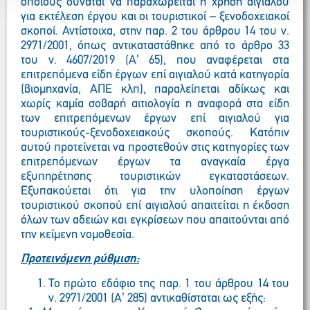
οποίους δύναται να παραχωρείται η χρήση αιγιαλού
για εκτέλεση έργου και οι τουριστικοί – ξενοδοχειακοί
σκοποί. Αντίστοιχα, στην παρ. 2 του άρθρου 14 του ν.
2971/2001, όπως αντικαταστάθηκε από το άρθρο 33
του ν. 4607/2019 (Α’ 65), που αναφέρεται στα
επιτρεπόμενα είδη έργων επί αιγιαλού κατά κατηγορία
(βιομηχανία, ΑΠΕ κλπ), παραλείπεται αδίκως και
χωρίς καμία σοβαρή αιτιολογία η αναφορά στα είδη
των επιτρεπόμενων έργων επί αιγιαλού για
τουριστικούς-ξενοδοχειακούς σκοπούς. Κατόπιν
αυτού προτείνεται να προστεθούν στις κατηγορίες των
επιτρεπόμενων έργων τα αναγκαία έργα
εξυπηρέτησης τουριστικών εγκαταστάσεων.
Εξυπακούεται ότι για την υλοποίηση έργων
τουριστικού σκοπού επί αιγιαλού απαιτείται η έκδοση
όλων των αδειών και εγκρίσεων που απαιτούνται από
την κείμενη νομοθεσία.
Προτεινόμενη ρύθμιση:
Το πρώτο εδάφιο της παρ. 1 του άρθρου 14 του
ν. 2971/2001 (Α’ 285) αντικαθίσταται ως εξής: