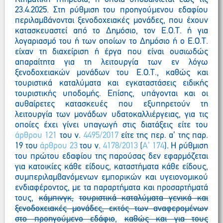
23.4.2025. Στη ρύθμιση του προηγούμενου εδαφίου
περιλαμβάνονται ξενοδοχειακές μονάδες, που έχουν
κατασκευαστεί από το Δημόσιο, τον Ε.Ο.Τ. ή για
λογαριασμό του ή των οποίων το Δημόσιο ή ο Ε.Ο.Τ.
είχαν τη διαχείριση ή έργα που είναι ουσιωδώς
απαραίτητα για τη λειτουργία των εν λόγω
ξενοδοχειακών μονάδων του Ε.Ο.Τ., καθώς και
τουριστικά καταλύματα και εγκαταστάσεις ειδικής
τουριστικής υποδομής. Επίσης, υπάγονται και οι
αυθαίρετες κατασκευές που εξυπηρετούν τη
λειτουργία των μονάδων υδατοκαλλιέργειας, για τις
οποίες έχει γίνει υπαγωγή στις διατάξεις είτε του
άρθρου 121
του ν.
4495/2017
είτε της περ. α’ της παρ.
19 του
άρθρου 23
του ν.
4178/2013
(
Α’ 174
). Η ρύθμιση
του πρώτου εδαφίου της παρούσας δεν εφαρμόζεται
για κατοικίες κάθε είδους, καταστήματα κάθε είδους,
συμπεριλαμβανόμενων εμπορικών και υγειονομικού
ενδιαφέροντος, με τα παραρτήματα και προσαρτήματά
τους,
κάμπινγκ,
τουριστικά καταλύματα γενικά και
ξενοδοχειακές μονάδες, εκτός των αναφερομένων
στο προηγούμενο εδάφιο
,
καθώς και για τους