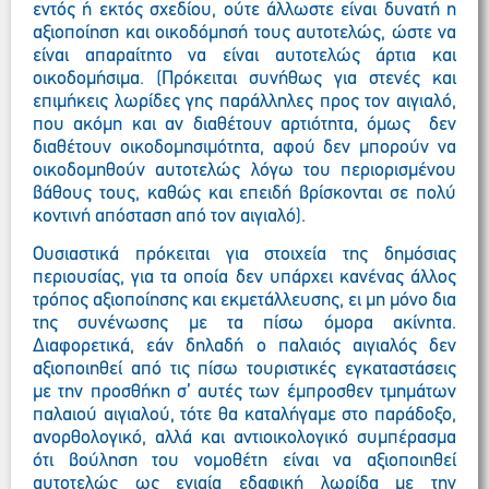
εντός ή εκτός σχεδίου, ούτε άλλωστε είναι δυνατή η
αξιοποίηση και οικοδόμησή τους αυτοτελώς, ώστε να
είναι απαραίτητο να είναι αυτοτελώς άρτια και
οικοδομήσιμα. (Πρόκειται συνήθως για στενές και
επιμήκεις λωρίδες γης παράλληλες προς τον αιγιαλό,
που ακόμη και αν διαθέτουν αρτιότητα, όμως δεν
διαθέτουν οικοδομησιμότητα, αφού δεν μπορούν να
οικοδομηθούν αυτοτελώς λόγω του περιορισμένου
βάθους τους, καθώς και επειδή βρίσκονται σε πολύ
κοντινή απόσταση από τον αιγιαλό).
Ουσιαστικά πρόκειται για στοιχεία της δημόσιας
περιουσίας, για τα οποία δεν υπάρχει κανένας άλλος
τρόπος αξιοποίησης και εκμετάλλευσης, ει μη μόνο δια
της συνένωσης με τα πίσω όμορα ακίνητα.
Διαφορετικά, εάν δηλαδή ο παλαιός αιγιαλός δεν
αξιοποιηθεί από τις πίσω τουριστικές εγκαταστάσεις
με την προσθήκη σ’ αυτές των έμπροσθεν τμημάτων
παλαιού αιγιαλού, τότε θα καταλήγαμε στο παράδοξο,
ανορθολογικό, αλλά και αντιοικολογικό συμπέρασμα
ότι βούληση του νομοθέτη είναι να αξιοποιηθεί
αυτοτελώς ως ενιαία εδαφική λωρίδα με την