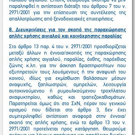
παλαιού αιγιαλού. Επίσης θεωρούμε σκόπιμο να μην
παραληφθεί η αντίστοιχη διάταξη του άρθρου 7 του ν.
2971/2001 για την επίσπευση της συντέλεσης της
απαλλοτρίωσης από ξενοδοχειακές επιχειρήσεις.
8. Διευκρινίσεις για τον σκοπό της παραχώρησης
απλής χρήσης αιγιαλού και κοινόχρηστης παραλίας
Στο άρθρο 13 παρ. 4 του ν. 2971/2001 προσδιορίζεται
μεταξύ άλλων η έννοια/σκοπός της παραχώρησης
απλής χρήσης αιγιαλού, παραλίας, όχθης, παρόχθιας
ζώνης κ.λπ. για την άσκηση δραστηριοτήτων που
εξυπηρετούν τους λουόμενους ή την αναψυχή του
κοινού, ιδίως για εκμίσθωση θαλάσσιων μέσων
αναψυχής, ξαπλωστρών, ομπρελών, λειτουργία
αυτοκινούμενου ή ρυμουλκούμενου τροχήλατου
αναψυκτηρίου, καθώς και τραπεζοκαθισμάτων.
Παρατηρείται όμως ότι στο ΣχΝ, πέραν του γενικού
ορισμού που δίδεται στο άρθρο 3, δεν έχει
συμπεριληφθεί αντίστοιχη αναφορά στην έννοια/
σκοπό της απλής χρήσης, ενώ το άρθρο 13 του ν.
2971/2001 προτείνεται προς κατάργηση. Θεωρούμε