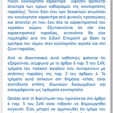
πλέον κοινόχρηστο χαρακτήρα (εφόσον βρίσκεται
απώτερα των ορίων καθορισμού της κοινόχρηστης
παραλίας). Τούτο διότι έχει προ δεκαετιών απωλέσει
τον κοινόχρηστο χαρακτήρα από φυσικές προσχώσεις
και αποτελεί γη που έχει όλα τα χαρακτηριστικά του
χερσαίου χώρου. Εξυπακούεται ότι εάν είχε
χαρακτηριστικά παραλίας, αυτονόητα θα είχε
περιληφθεί από την Ειδική Επιτροπή με βάση τα
κριτήρια του νόμου στον κοινόχρηστο αιγιαλό και στη
ζώνη παραλίας.
Από το ιδιοκτησιακό αυτό καθεστώς φαίνεται ότι
εξαιρούνται, σύμφωνα με το άρθρο 6 παρ. 5 του ΣχΝ,
τμήματα του παλαιού αιγιαλού που συνορεύουν με
απάτητες παραλίες της παρ. 2 του άρθρου 4. Τα
τμήματα αυτά ανήκουν στη δημόσια κτήση, είναι
ανεπίδεκτα κτήσης ιδιωτικών δικαιωμάτων και
καταγράφονται ως πράγματα κοινόχρηστα.
Ωστόσο από τη διατύπωση που προτείνεται στο άρθρο
6 παρ. 5 του ΣχΝ είναι πιθανόν να δημιουργηθεί
σύγχυση. Έτσι, μπορεί να ερμηνευθεί ότι τμήμα του