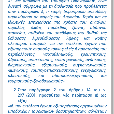
«1. Με απόφαση του Υπουργού Οικονομικών, είναι
δυνατή, σύμφωνα με τη διαδικασία που προβλέπεται
στην παράγραφο 6, η χωρίς δημοπρασία απευθείας
παραχώρηση σε φορείς του Δημοσίου Τομέα και σε
ιδιωτικές επιχειρήσεις της χρήσης του αιγιαλού,
παραλίας, όχθης, παρόχθιας ζώνης, υδάτινου
στοιχείου, πυθμένα και υπεδάφους του βυθού της
θάλασσας, λιμνοθάλασσας, λίμνης και κοίτης
πλεύσιμου ποταμού, για την εκτέλεση έργων που
εξυπηρετούν σκοπούς κοινωφελείς ή προστασίας του
περιβάλλοντος, ναυταθλητικούς, ερευνητικούς,
ύδρευσης, αποχέτευσης, επιστημονικούς, ανάπλασης,
βιομηχανικούς, εξορυκτικούς, συγκοινωνιακούς,
λιμενικούς, ναυπηγοεπισκευαστικούς, ενεργειακούς,
αλιευτικούς,
και
υδατοκαλλιεργητικούς και
τουριστικούς-ξενοδοχειακούς».
Στην
παράγραφο 2 του άρθρου 14 του ν.
2971/2001,
προστίθεται νέα περίπτωση ιβ ως
εξής:
«ιβ. την εκτέλεση έργων εξυπηρέτησης οργανωμένων
υποδοχέων τουριστικών δραστηριοτήτων, σύνθετων