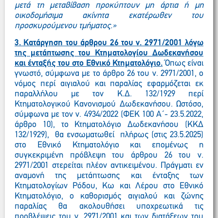
μετά τη μεταβίβαση προκύπτουν μη άρτια ή μη
οικοδομήσιμα ακίνητα εκατέρωθεν του
προσκυρούμενου τμήματος.»
3. Κατάργηση του άρθρου 26 του ν. 2971/2001 λόγω
της μετάπτωσης του Κτηματολογίου Δωδεκανήσου
και ένταξής του στο Εθνικό Κτηματολόγιο.
Όπως είναι
γνωστό, σύμφωνα με το άρθρο 26 του ν. 2971/2001, ο
νόμος περί αιγιαλού και παραλίας εφαρμόζεται εκ
παραλλήλου με τον Κ.Δ. 132/1929 περί
Κτηματολογικού Κανονισμού Δωδεκανήσου. Ωστόσο,
σύμφωνα με τον ν. 4934/2022 (ΦΕΚ 100 Α΄- 23.5.2022,
άρθρο 10), το Κτηματολόγιο Δωδεκανήσου (ΚΚΔ
132/1929), θα ενσωματωθεί πλήρως (στις 23.5.2025)
στο Εθνικό Κτηματολόγιο και επομένως η
συγκεκριμένη πρόβλεψη του άρθρου 26 του ν.
2971/2001 στερείται πλέον αντικειμένου. Πράγματι εν
αναμονή της μετάπτωσης και ένταξης των
Κτηματολογίων Ρόδου, Κω και Λέρου στο Εθνικό
Κτηματολόγιο, ο καθορισμός αιγιαλού και ζώνης
παραλίας θα ακολουθήσει υποχρεωτικά τις
προβλέψεις του ν. 2971/2001 και των διατάξεων του