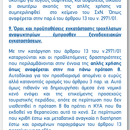
σκόπιμο για λόγους σαφήνειας και ασφάλειας δικαίου
ο ανωτέρω σκοπός της απλής χρήσης να
συμπεριληφθεί στο κείμενο του ΣχΝ. Όπως
αναφέρεται στην παρ.4 του άρθρου 13 του ν. 2971/01.
9.
Όροι και προϋποθέσεις εγκατάστασης τροχήλατων
αναψυκτηρίων έμπροσθεν ξενοδοχειακών
εγκαταστάσεων.
Με την κατάργηση του άρθρου 13 του ν.2971/01
καταργούνται και οι προβλεπόμενες δραστηριότητες
που περιλαμβάνονται στην έννοια της
απλής χρήσης
όπως αναφέρεται στην πιο πάνω πρόταση 8.
Αυτοδίκαια για τον προσδιορισμό απομένει ο ευρύς
αλλά κατανοητός ορισμός του άρθρου 3 παρ. ια. Αυτό
όμως πιθανόν να δημιουργήσει άμεσα ένα νομικό
κενό ενόψει και της επικείμενης προσεχούς
τουριστικής περιόδου, οπότε σε περίπτωση που δεν
υιοθετηθεί η πρόταση 8 θα πρέπει η ΚΥΑ που θα
εκδοθεί να θεραπεύσει αυτό το κενό. Σε περίπτωση
που κριθή έστω και μεταβατικά αναγκαία η διατήρηση
έστω και ορισμένων παραγράφων του άρθρου 13