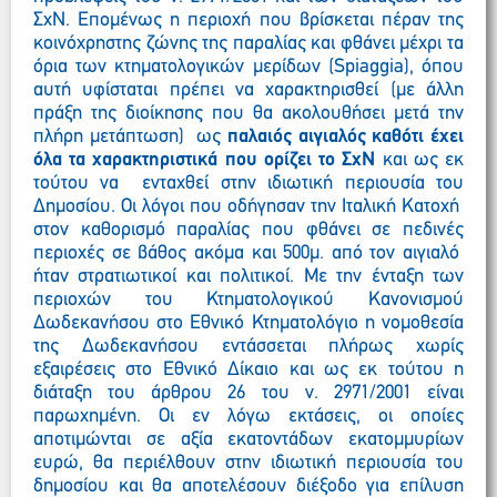
ΣχΝ. Επομένως η περιοχή που βρίσκεται πέραν της
κοινόχρηστης ζώνης της παραλίας και φθάνει μέχρι τα
όρια των κτηματολογικών μερίδων (Spiaggia), όπου
αυτή υφίσταται πρέπει να χαρακτηρισθεί (με άλλη
πράξη της διοίκησης που θα ακολουθήσει μετά την
πλήρη μετάπτωση) ως
παλαιός αιγιαλός καθότι έχει
όλα τα χαρακτηριστικά που ορίζει το ΣχΝ
και ως εκ
τούτου να ενταχθεί στην ιδιωτική περιουσία του
Δημοσίου. Οι λόγοι που οδήγησαν την Ιταλική Κατοχή
στον καθορισμό παραλίας που φθάνει σε πεδινές
περιοχές σε βάθος ακόμα και 500μ. από τον αιγιαλό
ήταν στρατιωτικοί και πολιτικοί. Με την ένταξη των
περιοχών του Κτηματολογικού Κανονισμού
Δωδεκανήσου στο Εθνικό Κτηματολόγιο η νομοθεσία
της Δωδεκανήσου εντάσσεται πλήρως χωρίς
εξαιρέσεις στο Εθνικό Δίκαιο και ως εκ τούτου η
διάταξη του άρθρου 26 του ν. 2971/2001 είναι
παρωχημένη. Οι εν λόγω εκτάσεις, οι οποίες
αποτιμώνται σε αξία εκατοντάδων εκατομμυρίων
ευρώ, θα περιέλθουν στην ιδιωτική περιουσία του
δημοσίου και θα αποτελέσουν διέξοδο για επίλυση