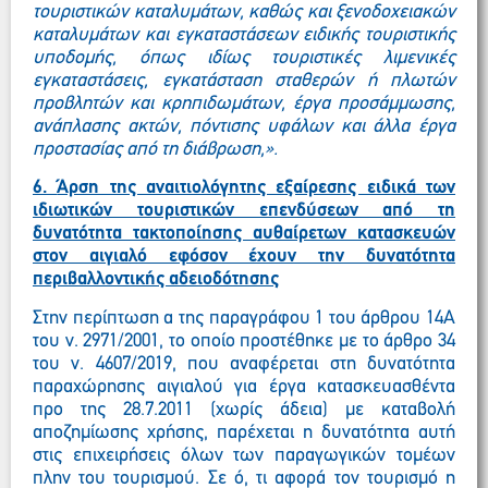
τουριστικών καταλυμάτων, καθώς και ξενοδοχειακών
καταλυμάτων και εγκαταστάσεων ειδικής τουριστικής
υποδομής, όπως ιδίως τουριστικές λιμενικές
εγκαταστάσεις, εγκατάσταση σταθερών ή πλωτών
προβλητών και κρηπιδωμάτων, έργα προσάμμωσης,
ανάπλασης ακτών, πόντισης υφάλων και άλλα έργα
προστασίας από τη διάβρωση,».
6.
Άρση της αναιτιολόγητης εξαίρεσης ειδικά των
ιδιωτικών τουριστικών επενδύσεων από τη
δυνατότητα τακτοποίησης αυθαίρετων κατασκευών
στον αιγιαλό εφόσον έχουν την δυνατότητα
περιβαλλοντικής αδειοδότησης
Στην περίπτωση α της παραγράφου 1 του άρθρου 14Α
του ν. 2971/2001, το οποίο προστέθηκε με το άρθρο 34
του ν. 4607/2019, που αναφέρεται στη δυνατότητα
παραχώρησης αιγιαλού για έργα κατασκευασθέντα
προ της 28.7.2011 (χωρίς άδεια) με καταβολή
αποζημίωσης χρήσης, παρέχεται η δυνατότητα αυτή
στις επιχειρήσεις όλων των παραγωγικών τομέων
πλην του τουρισμού. Σε ό, τι αφορά τον τουρισμό η