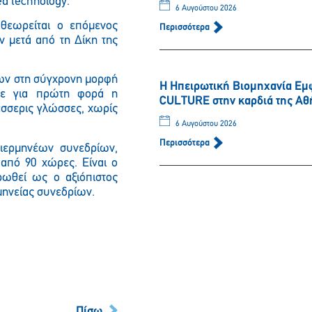
ed technology.
6 Αυγούστου 2026
θεωρείται ο επόμενος
Περισσότερα
ν μετά από τη Δίκη της
ίων στη σύγχρονη μορφή
Η Ηπειρωτική Βιομηχανία Εμ
κε για πρώτη φορά η
CULTURE στην καρδιά της Αθ
τέσσερις γλώσσες, χωρίς
6 Αυγούστου 2026
Περισσότερα
διερμηνέων συνεδρίων,
 από 90 χώρες. Είναι ο
ρωθεί ως ο αξιόπιστος
μηνείας συνεδρίων.
Πίσω