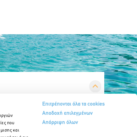
Επιτρέπονται όλα τα cookies
Αποδοχή επιλεγμένων
υργιών
Απόρριψη όλων
ίες που
ήμισης και