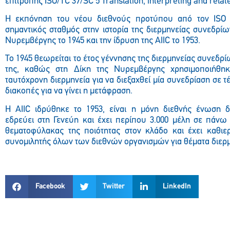
επιτροπής ISO/TC 37/SC 5 Translation, interpreting and relat
Η εκπόνηση του νέου διεθνούς προτύπου από τον ISO 
σημαντικός σταθμός στην ιστορία της διερμηνείας συνεδρίω
Νυρεμβέργης το 1945 και την ίδρυση της AIIC το 1953.
Το 1945 θεωρείται το έτος γέννησης της διερμηνείας συνεδρ
της, καθώς στη Δίκη της Νυρεμβέργης χρησιμοποιήθη
ταυτόχρονη διερμηνεία για να διεξαχθεί μία συνεδρίαση σε 
διακοπές για να γίνει η μετάφραση.
Η AIIC ιδρύθηκε το 1953, είναι η μόνη διεθνής ένωση 
εδρεύει στη Γενεύη και έχει περίπου 3.000 μέλη σε πάνω
θεματοφύλακας της ποιότητας στον κλάδο και έχει καθιε
συνομιλητής όλων των διεθνών οργανισμών για θέματα διερ
Facebook
Twitter
LinkedIn