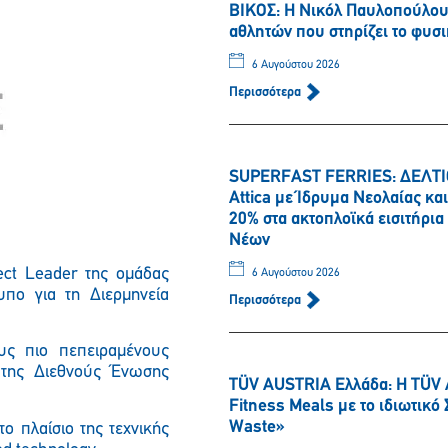
ΒΙΚΟΣ: Η Νικόλ Παυλοπούλου 
αθλητών που στηρίζει το φυσι
6 Αυγούστου 2026
Περισσότερα
SUPERFAST FERRIES: ΔΕΛΤΙΟ
Attica με Ίδρυμα Νεολαίας κ
20% στα ακτοπλοϊκά εισιτήρι
Νέων
Παρακαλώ περιμένετε…
ect Leader της ομάδας
6 Αυγούστου 2026
υπο για τη Διερμηνεία
Περισσότερα
υς πιο πεπειραμένους
 της Διεθνούς Ένωσης
TÜV AUSTRIA Ελλάδα: Η TÜV 
Fitness Meals με το ιδιωτικ
Waste»
ο πλαίσιο της τεχνικής