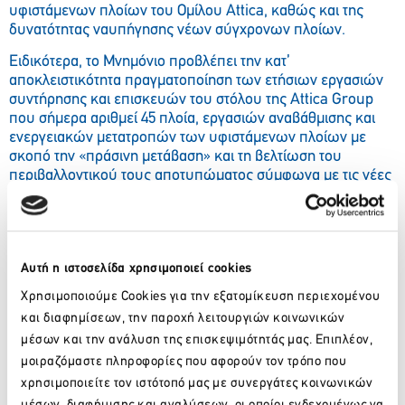
υφιστάμενων πλοίων του Ομίλου Attica, καθώς και της
δυνατότητας ναυπήγησης νέων σύγχρονων πλοίων.
Ειδικότερα, το Μνημόνιο προβλέπει την κατ’
αποκλειστικότητα πραγματοποίηση των ετήσιων εργασιών
συντήρησης και επισκευών του στόλου της Attica Group
που σήμερα αριθμεί 45 πλοία, εργασιών αναβάθμισης και
ενεργειακών μετατροπών των υφιστάμενων πλοίων με
σκοπό την «πράσινη μετάβαση» και τη βελτίωση του
περιβαλλοντικού τους αποτυπώματος σύμφωνα με τις νέες
απαιτήσεις της ευρωπαϊκής και διεθνούς νομοθεσίας,
καθώς και την παροχή δικαιώματος προτίμησης στον Όμιλο
ΟΝΕΧ σε περίπτωση απόφασης της Attica Group για τη
ναυπήγηση νέων πλοίων, ώστε να κατασκευαστούν στις
Αυτή η ιστοσελίδα χρησιμοποιεί cookies
ναυπηγικές εγκαταστάσεις του. Οι τεχνικοί και οικονομικοί
όροι ανά ανατιθέμενη εργασία θα οριστικοποιούνται με
Χρησιμοποιούμε Cookies για την εξατομίκευση περιεχομένου
ειδικότερες κάθε φορά συμφωνίες.
και διαφημίσεων, την παροχή λειτουργιών κοινωνικών
Τα ως άνω τελούν υπό την προϋπόθεση εξασφάλισης
μέσων και την ανάλυση της επισκεψιμότητάς μας. Επιπλέον,
ικανού και διαθέσιμου χώρου στις εγκαταστάσεις της ΟΝΕΧ
μοιραζόμαστε πληροφορίες που αφορούν τον τρόπο που
για την εξυπηρέτηση των πλοίων της Attica Group και για
χρησιμοποιείτε τον ιστότοπό μας με συνεργάτες κοινωνικών
την αποτελεσματική και υψηλού επιπέδου εκτέλεση των