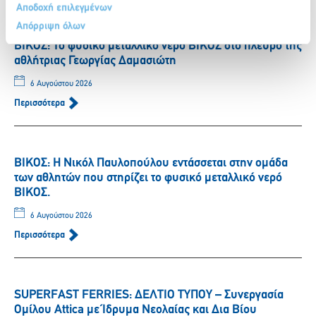
Αποδοχή επιλεγμένων
Απόρριψη όλων
ΒΙΚΟΣ: Το φυσικό μεταλλικό νερό ΒΙΚΟΣ στο πλευρό της
αθλήτριας Γεωργίας Δαμασιώτη
6 Αυγούστου 2026
Περισσότερα
ΒΙΚΟΣ: Η Νικόλ Παυλοπούλου εντάσσεται στην ομάδα
των αθλητών που στηρίζει το φυσικό μεταλλικό νερό
ΒΙΚΟΣ.
6 Αυγούστου 2026
Περισσότερα
SUPERFAST FERRIES: ΔΕΛΤΙΟ ΤΥΠΟΥ – Συνεργασία
Ομίλου Attica με Ίδρυμα Νεολαίας και Δια Βίου