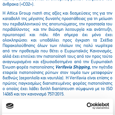
άνθρακα («CO2»).
Η Attica Group πιστή στις αξίες και δεσμεύσεις της για την
καταβολή της μέγιστης δυνατής προσπάθειας για τη μείωση
του περιβαλλοντικού της αποτυπώματος, την προστασία του
περιβάλλοντος και την βιώσιμη λειτουργία και ανάπτυξη,
πρωτοπορεί και πάλι: ήδη σήμερα όχι μόνο έχει
ολοκληρώσει και υποβάλλει προς έγκριση τα Σχέδια
Παρακολούθησης όλων των πλοίων της πολύ νωρίτερα
από την προθεσμία που θέτει ο Ευρωπαϊκός Κανονισμός,
αλλά έχει επιτύχει την πιστοποίησή τους από τον προς τούτο
αναγνωρισμένο και εξουσιοδοτημένο από την Ευρωπαϊκή
Ένωση φορέα πιστοποίησης
Verifavia
Shipping
,
την ηγέτιδα
εταιρεία πιστοποίησης ρύπων στον τομέα των μεταφορών
διεθνώς (αεροπλοΐα και ναυτιλία). Η Verifavia είναι επίσης ο
πρώτος παγκοσμίως διαπιστευμένος φορέας πιστοποίησης
ο οποίος έχει λάβει διπλή διαπίστευση σύμφωνα με το ISO
14065 και τον κανονισμό 757/2015.
Ο κ. Σπυρίδων Πασχάλης, Διευθύνων Σύμβουλος της
AtticaGroup δήλωσε:
« Στην
Attica
Group
συνεχίζουμε να
πρωτοπορούμε και στις πρωτοβουλίες προστασίας του