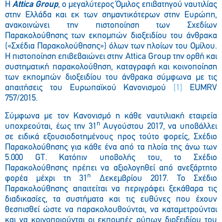
Η
Attica
Group
, ο μεγαλύτερος Όμιλος επιβατηγού ναυτιλίας
στην Ελλάδα και εκ των σημαντικότερων στην Ευρώπη,
ανακοινώνει την πιστοποίηση των Σχεδίων
Παρακολούθησης των εκπομπών διοξειδίου του άνθρακα
(«Σχέδια Παρακολούθησης») όλων των πλοίων του Ομίλου.
Η πιστοποίηση επιβεβαιώνει στην Attica Group την ορθή και
συστηματική παρακολούθηση, καταγραφή και κοινοποίηση
των εκπομπών διοξειδίου του άνθρακα σύμφωνα με τις
απαιτήσεις του Ευρωπαϊκού Κανονισμού
[1]
EUMRV
757/2015.
Σύμφωνα με τον Κανονισμό η κάθε ναυτιλιακή εταιρεία
η
υποχρεούται, έως την 31
Αυγούστου 2017, να υποβάλλει
σε ειδικά εξουσιοδοτημένους προς τούτο φορείς, Σχέδιο
Παρακολούθησης για κάθε ένα από τα πλοία της άνω των
5.000 GT. Κατόπιν υποβολής του, το Σχέδιο
Παρακολούθησης πρέπει να αξιολογηθεί από ανεξάρτητο
η
φορέα μέχρι τη 31
Δεκεμβρίου 2017. Το Σχέδιο
Παρακολούθησης απαιτείται να περιγράφει ξεκάθαρα τις
διαδικασίες, τα συστήματα και τις ευθύνες που έχουν
θεσπισθεί ώστε να παρακολουθούνται, να καταμετρούνται
και να κοινοποιούνται οι εκπομπές ρύπων διοξειδίου του