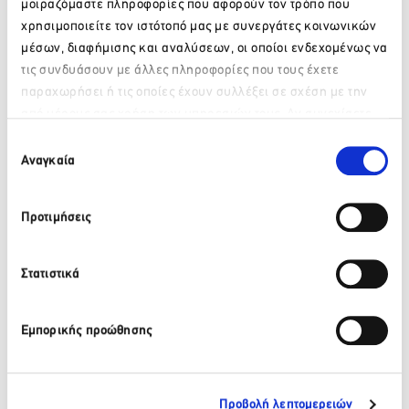
μοιραζόμαστε πληροφορίες που αφορούν τον τρόπο που
χρησιμοποιείτε τον ιστότοπό μας με συνεργάτες κοινωνικών
μέσων, διαφήμισης και αναλύσεων, οι οποίοι ενδεχομένως να
Πίσω
τις συνδυάσουν με άλλες πληροφορίες που τους έχετε
Πρόσφατα νέα
παραχωρήσει ή τις οποίες έχουν συλλέξει σε σχέση με την
από μέρους σας χρήση των υπηρεσιών τους. Αν συνεχίσετε
Παρακαλώ περιμένετε…
να χρησιμοποιείτε την ιστοσελίδα μας, συναινείτε στη χρήση
Επιλογή
ΒΙΚΟΣ: Το φυσικό μεταλλικό νερό ΒΙΚΟΣ στο πλευρό της
των Cookies μας.
Αναγκαία
συγκατάθεσης
αθλήτριας Γεωργίας Δαμασιώτη
6 Αυγούστου 2026
Προτιμήσεις
Περισσότερα
Στατιστικά
ΒΙΚΟΣ: Η Νικόλ Παυλοπούλου εντάσσεται στην ομάδα
των αθλητών που στηρίζει το φυσικό μεταλλικό νερό
Εμπορικής προώθησης
ΒΙΚΟΣ.
6 Αυγούστου 2026
Περισσότερα
Προβολή λεπτομερειών