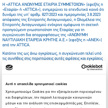
Η «ATTICA ΑΝΩΝΥΜΟΣ ΕΤΑΙΡΙΑ ΣΥΜΜΕΤΟΧΩΝ» (εφεξής η
«Εταιρία» ή «ATTICA»), ενημερώνει το επενδυτικό κοινό ότι
δυνάμει της υπ’ αριθμ. 827/2023 και ημερομηνίας 3.8.2023
απόφασης της Επιτροπής Ανταγωνισμού, η Ολομέλεια της
Επιτροπής Ανταγωνισμού ενέκρινε ομόφωνα τη σχετική
προηγούμενη γνωστοποίηση της Εταιρίας για τη
συγχώνευση δια απορροφήσεως της «ΑΝΩΝΥΜΗ
ΝΑΥΤΙΛΙΑΚΗ ΕΤΑΙΡΕΙΑ ΚΡΗΤΗΣ A.E.» (εφεξής η «ΑΝΕΚ»)
από την ATTICA.
Κατόπιν της ως άνω εγκρίσεως, η συγχώνευση τελεί υπό
τις συνήθεις στις περιπτώσεις αυτές αιρέσεις και εγκρίσεις
των αρμοδίων εταιρικών οργάνων.
Η νομική εκπροσώπηση και υποστήριξη της Εταιρίας
ενώπιον της Επιτροπής Ανταγωνισμού έγινε από τη
δικηγορική εταιρεία Μπερνίτσα.
Αυτή η ιστοσελίδα χρησιμοποιεί cookies
Χρησιμοποιούμε Cookies για την εξατομίκευση περιεχομένου
και διαφημίσεων, την παροχή λειτουργιών κοινωνικών
Facebook
Twitter
LinkedIn
μέσων και την ανάλυση της επισκεψιμότητάς μας. Επιπλέον,