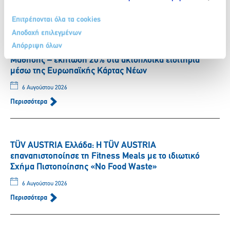
Επιτρέπονται όλα τα cookies
Αποδοχή επιλεγμένων
SUPERFAST FERRIES: ΔΕΛΤΙΟ ΤΥΠΟΥ – Συνεργασία
Απόρριψη όλων
Ομίλου Attica με Ίδρυμα Νεολαίας και Δια Βίου
Μάθησης – έκπτωση 20% στα ακτοπλοϊκά εισιτήρια
μέσω της Ευρωπαϊκής Κάρτας Νέων
6 Αυγούστου 2026
Περισσότερα
TÜV AUSTRIA Ελλάδα: Η TÜV AUSTRIA
επαναπιστοποίησε τη Fitness Meals με το ιδιωτικό
Σχήμα Πιστοποίησης «No Food Waste»
6 Αυγούστου 2026
Περισσότερα