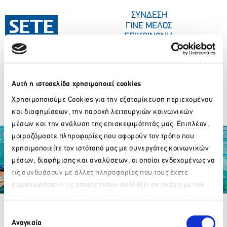
ΣΤΟ
ΠΕΡΙΕΧΌΜΕΝΟ
ΣΥΝΔΕΣΗ
ΓΙΝΕ ΜΕΛΟΣ
ΕΠΙΚΟΙΝΩΝΙΑ
Αυτή η ιστοσελίδα χρησιμοποιεί cookies
ΣΥΝΕΔΡΙΑ-ΕΚΔΗΛΩΣΕΙΣ
ΠΟΙΟΙ ΕΙΜΑΣΤΕ
ΚΕΝΤΡΟ ΤΥΠΟΥ
Potos Car Rentals
Χρησιμοποιούμε Cookies για την εξατομίκευση περιεχομένου
και διαφημίσεων, την παροχή λειτουργιών κοινωνικών
μέσων και την ανάλυση της επισκεψιμότητάς μας. Επιπλέον,
μοιραζόμαστε πληροφορίες που αφορούν τον τρόπο που
χρησιμοποιείτε τον ιστότοπό μας με συνεργάτες κοινωνικών
μέσων, διαφήμισης και αναλύσεων, οι οποίοι ενδεχομένως να
τις συνδυάσουν με άλλες πληροφορίες που τους έχετε
παραχωρήσει ή τις οποίες έχουν συλλέξει σε σχέση με την
Partner Organizations
από μέρους σας χρήση των υπηρεσιών τους. Αν συνεχίσετε
Παρακαλώ περιμένετε…
να χρησιμοποιείτε την ιστοσελίδα μας, συναινείτε στη χρήση
Επιλογή
των Cookies μας.
Αναγκαία
συγκατάθεσης