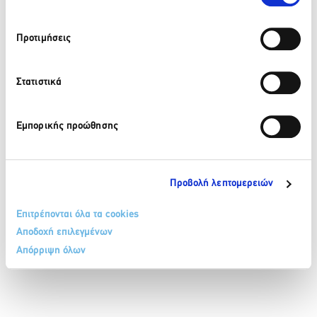
210 32 17 165
Προτιμήσεις
info@sete.gr
Λεωφ. Αμαλίας 34, 105 58, Αθήνα
Στατιστικά
Εγγραφή στο newsletter
Εμπορικής προώθησης
Προβολή λεπτομερειών
Επιτρέπονται όλα τα cookies
ΟΡΟΙ & ΠΡΟΫΠΟΘΕΣΕΙΣ
ΠΟΛΙΤΙΚΗ COOKIES
Αποδοχή επιλεγμένων
ΠΟΛΙΤΙΚΗ ΠΡΟΣΤΑΣΙΑΣ ΔΕΔΟΜΕΝΩΝ ΠΡΟΣΩΠΙΚΟΥ ΧΑΡΑΚΤΗΡΑ
ΕΠΙΚΟΙΝΩΝΙΑ
Απόρριψη όλων
SITEMAP